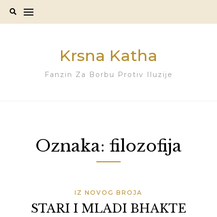
Skip
to
content
Krsna Katha
Fanzin Za Borbu Protiv Iluzije
Oznaka:
filozofija
IZ NOVOG BROJA
STARI I MLADI BHAKTE