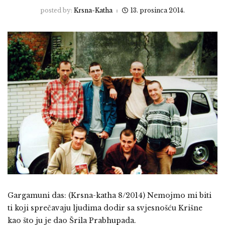
posted by:
Krsna-Katha
13. prosinca 2014.
Gargamuni das: (Krsna-katha 8/2014) Nemojmo mi biti
ti koji sprečavaju ljudima dodir sa svjesnošću Krišne
kao što ju je dao Šrila Prabhupada.