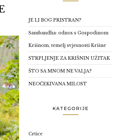
E
JE LI BOG PRISTRAN?
Sambandha: odnos s Gospodinom
Krišnom, temelj svjesnosti Krišne
STRPLJENJE ZA KRIŠNIN UŽITAK
ŠTO SA MNOM NE VALJA?
NEOČEKIVANA MILOST
KATEGORIJE
Crtice