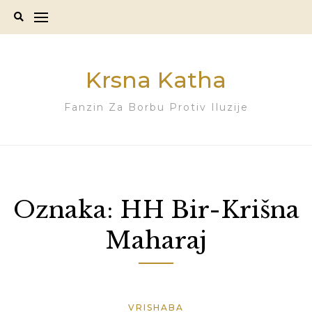
Skip
to
content
Krsna Katha
Fanzin Za Borbu Protiv Iluzije
Oznaka:
HH Bir-Krišna
Maharaj
VRISHABA