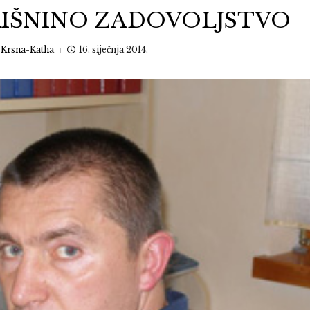
KRIŠNINO ZADOVOLJSTVO
:
Krsna-Katha
16. siječnja 2014.