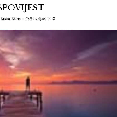
SPOVIJEST
:
Krsna-Katha
24. veljače 2013.