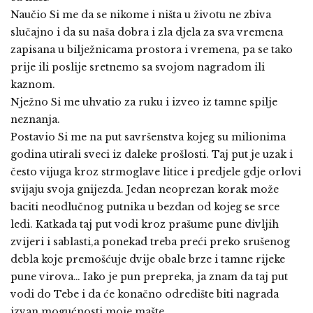
Naučio Si me da se nikome i ništa u životu ne zbiva
slučajno i da su naša dobra i zla djela za sva vremena
zapisana u bilježnicama prostora i vremena, pa se tako
prije ili poslije sretnemo sa svojom nagradom ili
kaznom.
Nježno Si me uhvatio za ruku i izveo iz tamne spilje
neznanja.
Postavio Si me na put savršenstva kojeg su milionima
godina utirali sveci iz daleke prošlosti. Taj put je uzak i
često vijuga kroz strmoglave litice i predjele gdje orlovi
svijaju svoja gnijezda. Jedan neoprezan korak može
baciti neodlučnog putnika u bezdan od kojeg se srce
ledi. Katkada taj put vodi kroz prašume pune divljih
zvijeri i sablasti,a ponekad treba preći preko srušenog
debla koje premošćuje dvije obale brze i tamne rijeke
pune virova… Iako je pun prepreka, ja znam da taj put
vodi do Tebe i da će konačno odredište biti nagrada
izvan mogućnosti moje mašte.