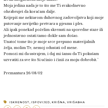
Moja jedina nada je to što me Ti svakodnevno
ohrabruješ da koračam dalje.
Krijepiš me nektarom duhovnog zadovoljstva koji moje
putovanje nerijetko pretvara u pjesmu i ples.
Ali ipak ponekad poželim skrenuti na sporedne staze ili
jednostavno ostati tamo dokle sam došao.
Unatoč tome što je moje srce prepuno materijalnih
želja, molim Te, nemoj odustati od mene.
Pomozi mi da ustrajem, i daj mi šansu da Ti pokušam
uzvratiti za sve što Si učinio i činiš za moju dobrobit.¨
Premantura 26/08/02
,
,
,
ISKRENOST
ISPOVIJED
KRIŠNA
VRIŠABHA