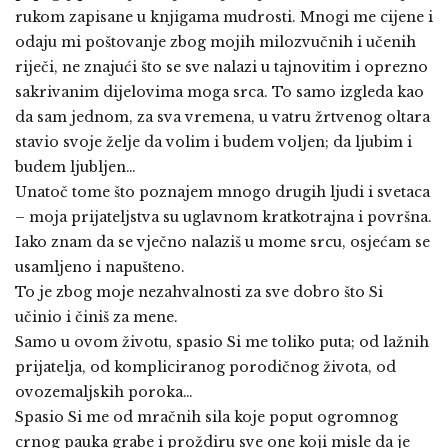
rukom zapisane u knjigama mudrosti. Mnogi me cijene i
odaju mi poštovanje zbog mojih milozvučnih i učenih
riječi, ne znajući što se sve nalazi u tajnovitim i oprezno
sakrivanim dijelovima moga srca. To samo izgleda kao
da sam jednom, za sva vremena, u vatru žrtvenog oltara
stavio svoje želje da volim i budem voljen; da ljubim i
budem ljubljen…
Unatoč tome što poznajem mnogo drugih ljudi i svetaca
– moja prijateljstva su uglavnom kratkotrajna i površna.
Iako znam da se vječno nalaziš u mome srcu, osjećam se
usamljeno i napušteno.
To je zbog moje nezahvalnosti za sve dobro što Si
učinio i činiš za mene.
Samo u ovom životu, spasio Si me toliko puta; od lažnih
prijatelja, od kompliciranog porodičnog života, od
ovozemaljskih poroka…
Spasio Si me od mračnih sila koje poput ogromnog
crnog pauka grabe i proždiru sve one koji misle da je