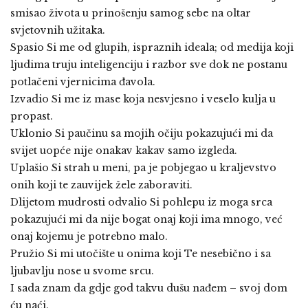
smisao života u prinošenju samog sebe na oltar
svjetovnih užitaka.
Spasio Si me od glupih, ispraznih ideala; od medija koji
ljudima truju inteligenciju i razbor sve dok ne postanu
potlačeni vjernicima đavola.
Izvadio Si me iz mase koja nesvjesno i veselo kulja u
propast.
Uklonio Si paučinu sa mojih očiju pokazujući mi da
svijet uopće nije onakav kakav samo izgleda.
Uplašio Si strah u meni, pa je pobjegao u kraljevstvo
onih koji te zauvijek žele zaboraviti.
Dlijetom mudrosti odvalio Si pohlepu iz moga srca
pokazujući mi da nije bogat onaj koji ima mnogo, već
onaj kojemu je potrebno malo.
Pružio Si mi utočište u onima koji Te nesebično i sa
ljubavlju nose u svome srcu.
I sada znam da gdje god takvu dušu nađem – svoj dom
ću naći.