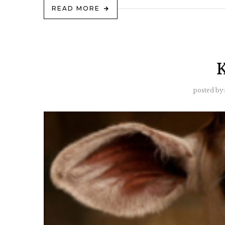
READ MORE
K
posted by