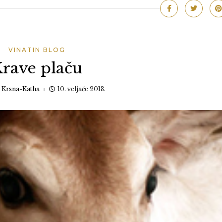
VINATIN BLOG
rave plaču
:
Krsna-Katha
10. veljače 2013.