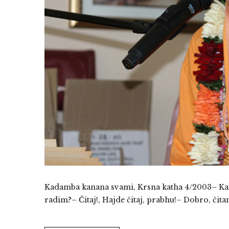
Kadamba kanana svami, Krsna katha 4/2003– Kako
radim?– Čitaj!, Hajde čitaj, prabhu!– Dobro, či