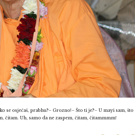
 se osjećaš, prabhu?– Grozno!– Što ti je?– U mayi sam, što
tam, čitam. Uh, samo da ne zaspem, čitam, čitammmm!