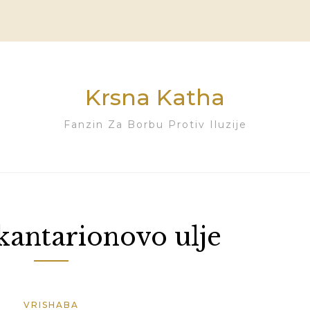
Krsna Katha
Fanzin Za Borbu Protiv Iluzije
kantarionovo ulje
VRISHABA