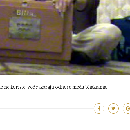
me ne koriste, već razaraju odnose među bhaktama.