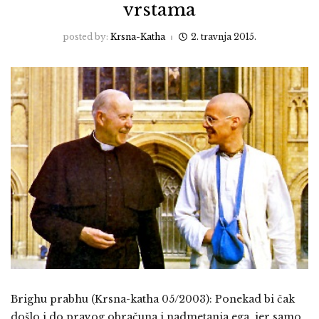
vrstama
posted by:
Krsna-Katha
2. travnja 2015.
Brighu prabhu (Krsna-katha 05/2003): Ponekad bi čak
došlo i do pravog obračuna i nadmetanja ega, jer samo