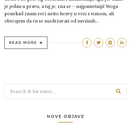
je jedan u pravu, a taj je, zna se – najpametniji! Stoga
ponekad znam reći nešto heavy u vezi s temom, ali
obećajem da ću se suzdržavati od suvišnih...
READ MORE
NOVE OBJAVE