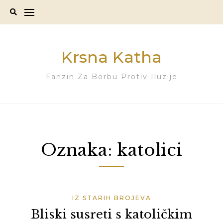
Skip
to
content
Krsna Katha
Fanzin Za Borbu Protiv Iluzije
Oznaka:
katolici
IZ STARIH BROJEVA
Bliski susreti s katoličkim