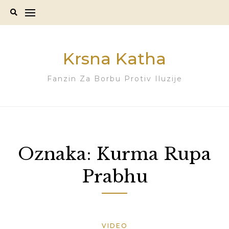
Skip
to
content
Krsna Katha
Fanzin Za Borbu Protiv Iluzije
Oznaka:
Kurma Rupa
Prabhu
VIDEO