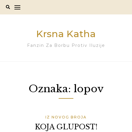
Skip
to
content
Krsna Katha
Fanzin Za Borbu Protiv Iluzije
Oznaka:
lopov
IZ NOVOG BROJA
KOJA GLUPOST!