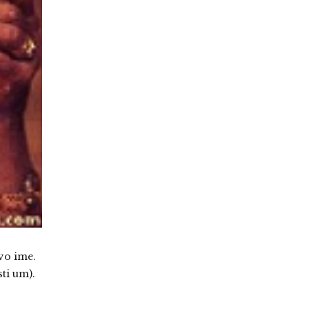
vo ime.
sti um).