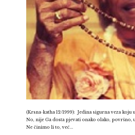
(Krsna-katha 12/1999): Jedina sigurna veza koj
No, nije Ga dosta pjevati onako olako, površno, u
Ne činimo li to, već...