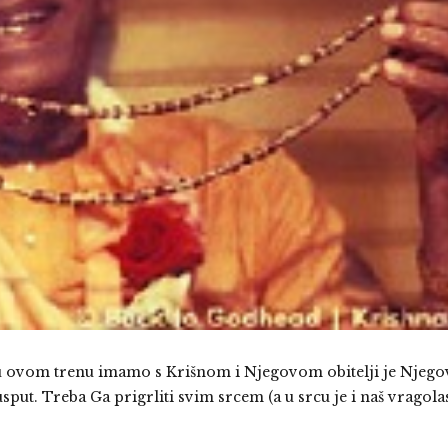
u u ovom trenu imamo s Krišnom i Njegovom obitelji je Njego
sput. Treba Ga prigrliti svim srcem (a u srcu je i naš vragola