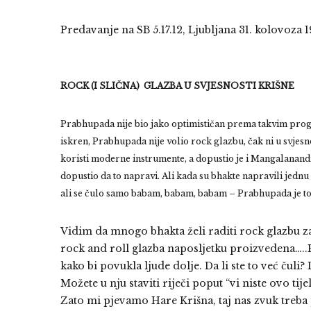
Predavanje na SB 5.17.12, Ljubljana 31. kolovoza 1
ROCK (I SLIČNA) GLAZBA U SVJESNOSTI KRIŠNE
Prabhupada nije bio jako optimističan prema takvim pr
iskren, Prabhupada nije volio rock glazbu, čak ni u svjes
koristi moderne instrumente, a dopustio je i Mangalanandi
dopustio da to napravi. Ali kada su bhakte napravili jednu 
ali se čulo samo babam, babam, babam – Prabhupada je to 
Vidim da mnogo bhakta želi raditi rock glazbu za 
rock and roll glazba naposljetku proizvedena…..P
kako bi povukla ljude dolje. Da li ste to već čuli
Možete u nju staviti riječi poput “vi niste ovo tij
Zato mi pjevamo Hare Krišna, taj nas zvuk treba