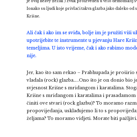
je ovaj heavy (težak ) zvuk proizveden u vrlo demonskoj sv
Ionako su ljudi koje privlači takva glazba jako daleko od s
Krišne.
Ali čak i ako im se sviđa, bolje im je pružiti viš
upotrijebite te instrumente u pjevanju Hare Kriš
temeljima. U isto vrijeme, čak i ako rabimo mode
nije.
Jer, kao što sam rekao – Prabhupada je proširio s
vladala (rock) glazba…..Ono što je on donio bio je
svjesnost Krišne s mridangom i karatalima. Sto
Krišne s mridangom i karatalima i prasadamom i
činiti ove stvari (rock glazbu)? To moramo razmo
propovijedanja, usklađujemo li to s propovijedan
željama? To moramo vidjeti. Morate biti pažljivi