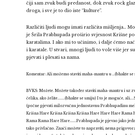
čiji sam zvuk budi predanost, dok zvuk rock glaz
droga, i sve je to dio iste “kulture”.
Različiti ljudi mogu imati različita mišljenja… Možet
je Šrila Prabhupada proširio svjesnost Krišne 
karatalima. I ako mi to učinimo, i dalje ćemo na
i karatale. U stvari, mnogi ljudi to vole više jer
pjevati i plesati sa nama.
Komentar: Ali možemo staviti maha-mantru u …(bhakte se 
BVKS: Možete. Možete također staviti maha-mantru i uz z
čelika, ako želite……..(bhakte se smiju) I to je moguće, ali…
(počne pjevati milozvučnu jednostavnu Prabhupadinu me
Krišna Hare Krišna Krišna Krišna Hare Hare Hare Rama
Rama Rama Hare Hare…….Prabhupada je pjevao jako jedno
tako privlačno. Znači možete to napraviti, nema prigovora