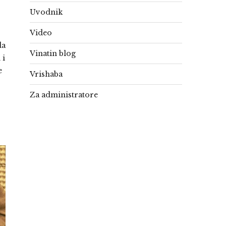
,
Uvodnik
Video
da
Vinatin blog
 i
e
Vrishaba
Za administratore