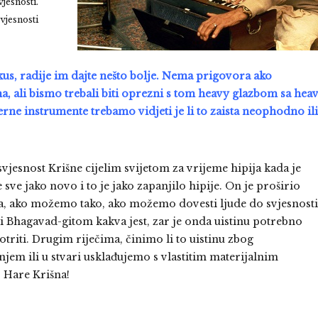
jesnosti.
vjesnosti
i ukus, radije im dajte nešto bolje. Nema prigovora ako
na, ali bismo trebali biti oprezni s tom heavy glazbom sa hea
rne instrumente trebamo vidjeti je li to zaista neophodno ili
vjesnost Krišne cijelim svijetom za vrijeme hipija kada je
 sve jako novo i to je jako zapanjilo hipije. On je proširio
ga, ako možemo tako, ako možemo dovesti ljude do svjesnosti
 Bhagavad-gitom kakva jest, zar je onda uistinu potrebno
triti. Drugim riječima, činimo li to uistinu zbog
jem ili u stvari usklađujemo s vlastitim materijalnim
. Hare Krišna!