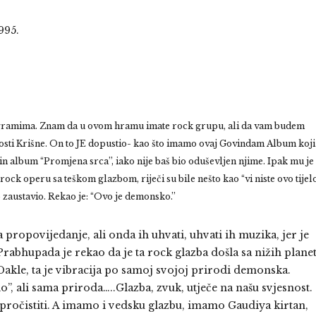
995.
ogramima. Znam da u ovom hramu imate rock grupu, ali da vam budem
nosti Krišne. On to JE dopustio- kao što imamo ovaj Govindam Album koji
n album “Promjena srca”, iako nije baš bio oduševljen njime. Ipak mu je
rock operu sa teškom glazbom, riječi su bile nešto kao “vi niste ovo tijelo
zaustavio. Rekao je: “Ovo je demonsko.”
propovijedanje, ali onda ih uhvati, uhvati ih muzika, jer je
rabhupada je rekao da je ta rock glazba došla sa nižih plane
? Dakle, ta je vibracija po samoj svojoj prirodi demonska.
elo”, ali sama priroda…..Glazba, zvuk, utječe na našu svjesnost.
 pročistiti. A imamo i vedsku glazbu, imamo Gaudiya kirtan,