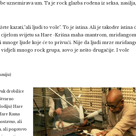
be uznemirava um. Ta je rock glazba rođena iz seksa, nasilja
e kazati,”ali ljudi to vole”. To je istina. Ali je također istina 
po cijelom svijetu sa Hare -Krišna maha-mantrom, mridangom
ći mnoge ljude koje će to privući. Nije da ljudi mrze mridang
 su vidjeli mnogo rock grupa, aovo je nešto drugačije. I vole
smiju)
vuk drobilice
.Stvarno
lodiju) Hare
 Hare Rama
stavno, ali
, ali pogotovo