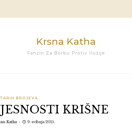
Krsna Katha
Fanzin Za Borbu Protiv Iluzije
STARIH BROJEVA
JESNOSTI KRIŠNE
sna-Katha
9. svibnja 2015.