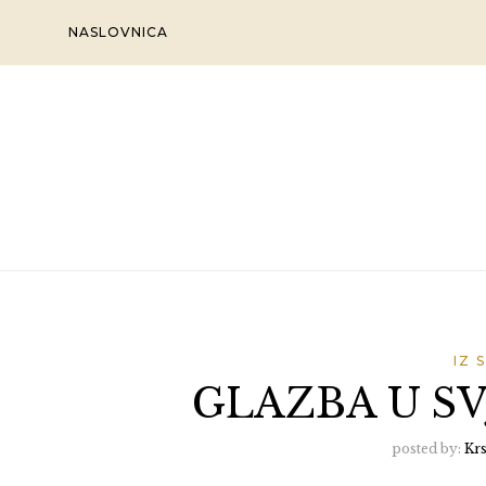
Skip
NASLOVNICA
to
content
IZ 
GLAZBA U SV
posted by:
Kr