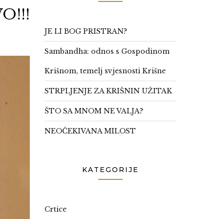
O!!!
JE LI BOG PRISTRAN?
Sambandha: odnos s Gospodinom
Krišnom, temelj svjesnosti Krišne
STRPLJENJE ZA KRIŠNIN UŽITAK
ŠTO SA MNOM NE VALJA?
NEOČEKIVANA MILOST
KATEGORIJE
Crtice