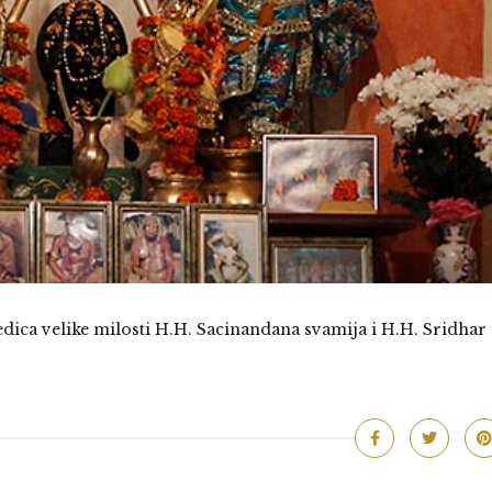
edica velike milosti H.H. Sacinandana svamija i H.H. Sridhar