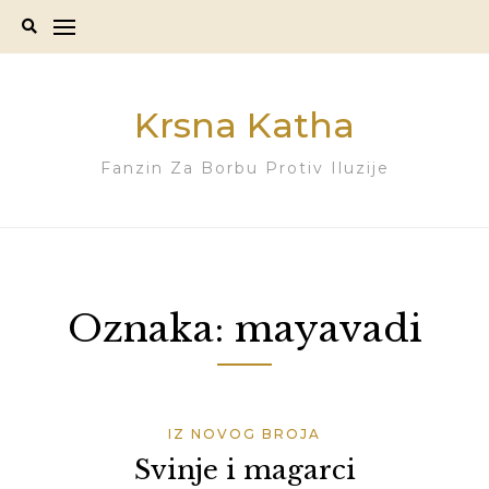
Skip
to
content
Krsna Katha
Fanzin Za Borbu Protiv Iluzije
Oznaka:
mayavadi
IZ NOVOG BROJA
Svinje i magarci