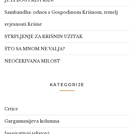
JE LI BOG PRISTRAN?
Sambandha: odnos s Gospodinom Krišnom, temelj
svjesnosti Krišne
STRPLJENJE ZA KRIŠNIN UŽITAK
ŠTO SA MNOM NE VALJA?
NEOČEKIVANA MILOST
KATEGORIJE
Crtice
Gargamunijeva kolumna
Inspirativni tekstovi