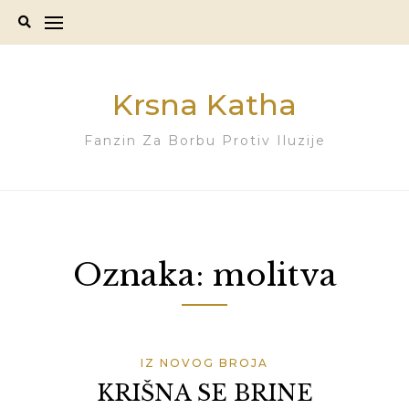
Skip
to
content
Krsna Katha
Fanzin Za Borbu Protiv Iluzije
Oznaka:
molitva
IZ NOVOG BROJA
KRIŠNA SE BRINE