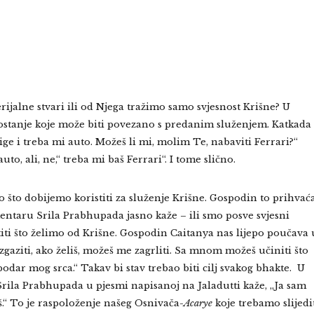
jalne stvari ili od Njega tražimo samo svjesnost Krišne? U
gostanje koje može biti povezano s predanim služenjem. Katkada
ige i treba mi auto. Možeš li mi, molim Te, nabaviti Ferrari?“
uto, ali, ne,“ treba mi baš Ferrari“. I tome slično.
što dobijemo koristiti za služenje Krišne. Gospodin to prihvaća
mentaru Srila Prabhupada jasno kaže – ili smo posve svjesni
titi što želimo od Krišne. Gospodin Caitanya nas lijepo poučava 
 zgaziti, ako želiš, možeš me zagrliti. Sa mnom možeš učiniti što
podar mog srca.“ Takav bi stav trebao biti cilj svakog bhakte. U
. Srila Prabhupada u pjesmi napisanoj na Jaladutti kaže, „Ja sam
.“ To je raspoloženje našeg Osnivača-
Acarye
koje trebamo slijedit