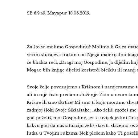
SB 6.9.49, Mayapur 18.06.2015.
Za što se molimo Gospodinu? Molimo li Ga za materi
većini slučajeva tražimo od Njega materijalno bla
će bhakta reći, „Dragi moj Gospodine, ja dijelim knj
Mogao bih knjige dijeliti koristeći biciklu ili manji a
Svoje želje povezujemo s Krišnom i namjeravamo to 
ali to nije čisto predano služenje. Zato u ovom ko
Krišne ili smo škrtice! Mi smo ti koju moramo shva
zadnjoj šloki Svoje Šikšaštake, „Ako želiš, možeš me
god poželiš, moj Gospodine, jer si uvijek jedini Gos
kakvu god da nas situaciju želiš staviti, slažemo se
lutka u Tvojim rukama. Nek plešem kako Ti poželiš