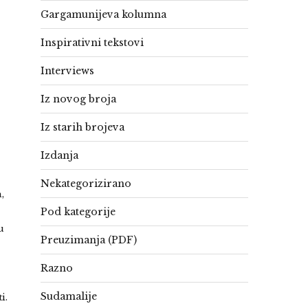
Gargamunijeva kolumna
Inspirativni tekstovi
Interviews
Iz novog broja
Iz starih brojeva
Izdanja
Nekategorizirano
,
Pod kategorije
u
Preuzimanja (PDF)
Razno
Sudamalije
i.