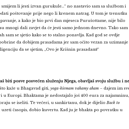
lu smijem li jesti izvan gurukule…“ no nastavio sam sa službom i
ati poštovanje prije nego li krenem natrag. U tom je trenutku
avanje, a kako je bio prvi dan mjeseca Purušottame, nije bilo
u mnogi dali zavjet da će jesti samo jednom dnevno. Tako sam
sam se sjetio kako se to stalno ponavlja. Kad god se ovdje
k pobrine da dobijem prasadama jer sam očito vezan za uzimanje
igenciju da se sjetim, „Ovo je Krišnin prasadam!“
aš biti posve posvećen služenju Njega, obavljaš svoju službu i n
što kaže u Bhagavad giti,
yoga-kšemam vahamy aham
– dajem im sv
atri u Europi. Bhaktama je nedostajalo još 400 eura za najamninu,
raju se iseliti. Te večeri, u sankirtanu, dok je dijelio
Back to
ni uzeti časopis, dobio kuvertu. Kad ju je bhakta po povratku u