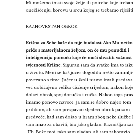
Mi možemo imati svoje želje ili potrebe koje trebamo
onečišćenju, korovu u srcu kojeg se trebamo riješiti,
RAZNOVRSTAN OBROK
Krišna za Sebe kaže da nije budalast. Ako Mu netko
priđe s materijalnom željom, on će mu ponuditi i
inteligenciju pomoću koje će moći shvatiti važnost
svjesnosti Krišne.
Siguran sam da svatko ima to isk
u životu. Meni se baš jučer dogodilo nešto zanimlji
povezano s time. Jučer u školi nismo imali predava
već uobičajeno veliko čišćenje srijedom, nakon koj
dolazi obrok, spoj doručka i ručka. Nakon toga pr
imamo ponovo naveče. Ja sam se dobro najeo tom
prilikom, ali sam prespavao sljedeći obrok pa sam
predveče, kad sam došao u hram zbog neke službe 
sam imao za obaviti, bio jako gladan. Razmišljao sa
„Uh, Bože moj, tako sam gladan, ali sam zaboravio