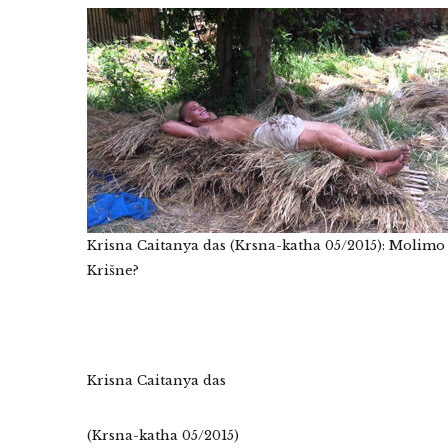
Krisna Caitanya das (Krsna-katha 05/2015): Molimo l
Krišne?
Krisna Caitanya das
(Krsna-katha 05/2015)