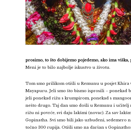
prosimo, to što dobijemo pojedemo, ako ima viška, p
Meni je to bilo najbolje iskustvo u životu.
Tom smo prilikom otišli u Remunu u posjet Khira 
Mayapuru. Jeli smo što bismo isprosili – ponekad 
jeli ponekad rižu s krumpirom, ponekad s mangoom, s
nešto drugo. Taj dan smo došli u Remunu i učitelj 
rižu ni povrće, svi daju lakšmi (novac). Za sav lakš
Gopinatha. Svi smo bili jako uzbuđeni, sedemero nas
točno 300 rupija. Otišli smo na daršan s Gopinathom