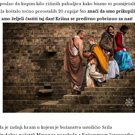
a poslao da kupim kilo rižinih pahuljica kako bismo to pomiješal
kila koštalo točno preostalih 20 rupija! Što
znači da smo prikupili
 smo željeli
častiti taj dan! Krišna se predivno pobrinuo za nas!
 je zadnji hram u kojem je božanstva ustoličio Srila
 je dobar prijatelj Mayapur gurukule, s Božanstvom Jagannatha