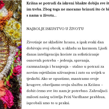
Krišna se potrudi da iskreni bhakte dobiju sve š
im treba. Zbog toga ne moramo brinuti što će bi
s nama u životu.
…
NAJBOLJE ISKUSTVO U ŽIVOTU
Životinje ne skladište hranu, a ipak svaki dan
dobivaju svoj obrok, u skladu sa karmom. Ljudi
danas inteligenciju koriste za sofisticiranje
osnovnh potreba – jedenja, spavanja,
razmnažanja i branjenja – stalno u potrazi za
novim osjetilnim uživanjem i zato su uvijek u
tjeskobi. Ako se opustimo, mantramo svoje
krugove, obavljamo svoju službu za Krišnu –
dobit ćemo sve što nam je potrebno. Zahvaljući
milosti našeg učitelja Priti Vardhane prabhua,
isprobali smo to u praksi.