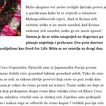
Malu skupinu već nešto zrelijih dječaka poveo j
u parikramu kako bi se uvjerili u istinitost
Mahaprabhuovih riječi, „Kad te Krišna želi
zaštititi, nitko ti ne može nauditi; kad Krišna
nekome želi nauditi, nitko ga ne može spasiti.“
Sistem je da se ništa unaprijed ne dogovara po
pitanju smještaja i prehrane. Dva puta dnevno
odijelimo kao Food for Life. Ništa se ne ostavlja za drugi dan.
Cora Gopinathu. Pješačili smo iz Jagannatha Purija prema
bismo dobili rižu, ponekad lakšmi, ponekad sabđi. Tako da smo
a soli, sa šakom (divlje povrće) koji raste uz put, svaki dan
nam je rekao da ćemo prositi na tržnici. Tamo nitko ne daje ni
mi koji prikupimo, kupit ćemo khir (slatku rižu) od Khira Cora
, mladića, veselili smo se slatkoj riži. Zajedno smo prikupili
 i nakon toga se odlučili da ćemo kupiti 7 velikih porcija riže,