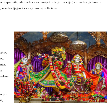
 ispuniti, ali treba razumijeti da je tu riječ o materijalnom
 nastavljajući sa svjesnošću Krišne.
ustvo
vo,
nja,
eg
asadam
koju
m,