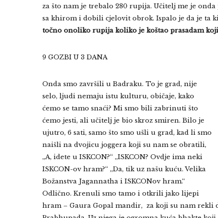
za što nam je trebalo 280 rupija. Učitelj me je ond
sa khirom i dobili cjelovit obrok. Ispalo je da je ta 
točno onoliko rupija koliko je koštao prasadam koji
9 GOZBI U 3 DANA
Onda smo završili u Badraku. To je grad, nije
selo, ljudi nemaju istu kulturu, običaje, kako
ćemo se tamo snaći? Mi smo bili zabrinuti što
ćemo jesti, ali učitelj je bio skroz smiren. Bilo je
ujutro, 6 sati, samo što smo ušli u grad, kad li smo
naišli na dvojicu joggera koji su nam se obratili,
„A, idete u ISKCON?“ „ISKCON? Ovdje ima neki
ISKCON-ov hram?“ „Da, tik uz našu kuću. Velika
Božanstva Jagannatha i ISKCONov hram.“
Odlično. Krenuli smo tamo i otkrili jako lijepi
hram – Gaura Gopal mandir, za koji su nam rekli da
Prabhupada. Uz njega je ogromna kuća bhakte koji