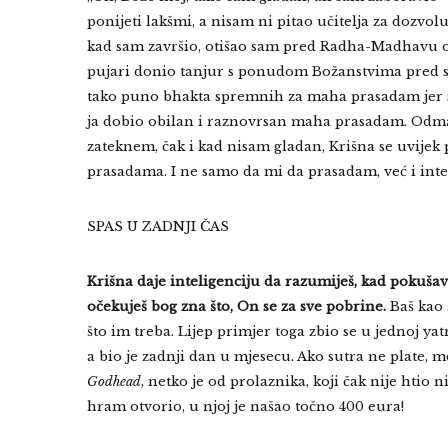
ponijeti lakšmi, a nisam ni pitao učitelja za dozvo
kad sam završio, otišao sam pred Radha-Madhavu od
pujari donio tanjur s ponudom Božanstvima pred sp
tako puno bhakta spremnih za maha prasadam jer s
ja dobio obilan i raznovrsan maha prasadam. Odmah 
zateknem, čak i kad nisam gladan, Krišna se uvije
prasadama. I ne samo da mi da prasadam, već i intel
SPAS U ZADNJI ČAS
Krišna daje inteligenciju da razumiješ, kad pokušav
očekuješ bog zna što, On se za sve pobrine.
Baš kao 
što im treba. Lijep primjer toga zbio se u jednoj y
a bio je zadnji dan u mjesecu. Ako sutra ne plate, mo
Godhead
, netko je od prolaznika, koji čak nije htio 
hram otvorio, u njoj je našao točno 400 eura!