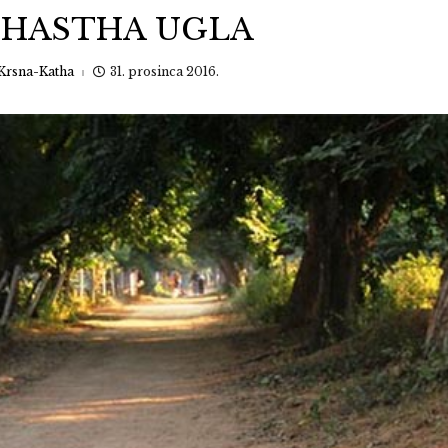
RIHASTHA UGLA
Krsna-Katha
31. prosinca 2016.