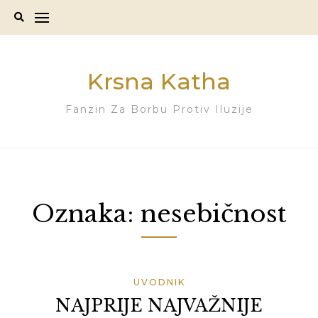
Skip
to
content
Krsna Katha
Fanzin Za Borbu Protiv Iluzije
Oznaka:
nesebičnost
UVODNIK
NAJPRIJE NAJVAŽNIJE