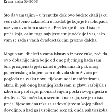
Krsna-katha 05/2003
Što da vam tajim – u trenutku dok ovo budete čitali ja ću
već i službeno zakoračiti u razdoblje koje je Prabhupada
nazivao uvodom u starost. Predvorje ili uvod ista je
priča koja, osim toga najvjerojatnije očekuje i vas, iako
vam se sada s vaših dvadesetak čini grozno daleka.
Mogu vam, dijeleći s vama iskustvo iz prve ruke, reći da
ovo doba nije ništa bolje od onog djetinjeg kada sam
bila prisiljena trpjeti izmet u pelenama ili pak onog
pubertetskog u kojem sam dobivala slom živaca pri
pogledu na svaku novu, tijekom noći manifestiranu
aknu, ili pak onog kasnijeg kada sam si glavu razbijala s
izborom profesije, pronalaženjem posla i svog mjesta u
društvu… Na početku, u sredini i na kraju, sve je to ista
priča. Bjesomučna trka za zadovoljstvom kojeg nikad
dovoljno, a kad ga i uspijemo ščepati, onda pak tjeskoba