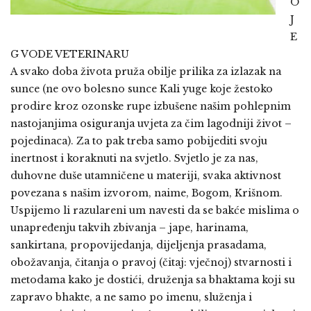
O
J
E
G VODE VETERINARU
A svako doba života pruža obilje prilika za izlazak na
sunce (ne ovo bolesno sunce Kali yuge koje žestoko
prodire kroz ozonske rupe izbušene našim pohlepnim
nastojanjima osiguranja uvjeta za čim lagodniji život –
pojedinaca). Za to pak treba samo pobijediti svoju
inertnost i koraknuti na svjetlo. Svjetlo je za nas,
duhovne duše utamničene u materiji, svaka aktivnost
povezana s našim izvorom, naime, Bogom, Krišnom.
Uspijemo li razulareni um navesti da se bakće mislima o
unapređenju takvih zbivanja – jape, harinama,
sankirtana, propovijedanja, dijeljenja prasadama,
obožavanja, čitanja o pravoj (čitaj: vječnoj) stvarnosti i
metodama kako je dostići, druženja sa bhaktama koji su
zapravo bhakte, a ne samo po imenu, služenja i