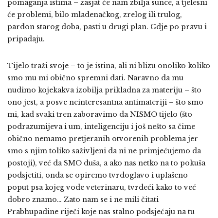
pomaganja istima – zasjat će nam zbilja sunce, a tjelesni
će problemi, bilo mladenačkog, zrelog ili trulog,
pardon starog doba, pasti u drugi plan. Gdje po pravu i
pripadaju.
Tijelo traži svoje – to je istina, ali ni blizu onoliko koliko
smo mu mi obično spremni dati. Naravno da mu
nudimo kojekakva izobilja prikladna za materiju – što
ono jest, a posve neinteresantna antimateriji – što smo
mi, kad svaki tren zaboravimo da NISMO tijelo (što
podrazumijeva i um, inteligenciju i još nešto sa čime
obično nemamo pretjeranih otvorenih problema jer
smo s njim toliko saživljeni da ni ne primjećujemo da
postoji), već da SMO duša, a ako nas netko na to pokuša
podsjetiti, onda se opiremo tvrdoglavo i uplašeno
poput psa kojeg vode veterinaru, tvrdeći kako to već
dobro znamo… Zato nam se i ne mili čitati
Prabhupadine riječi koje nas stalno podsjećaju na tu