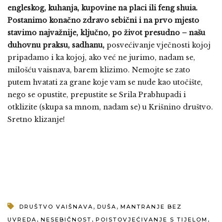
engleskog, kuhanja, kupovine na placi ili feng shuia.
Postanimo konačno zdravo sebični i na prvo mjesto
stavimo najvažnije, ključno, po život presudno – našu
duhovnu praksu, sadhanu,
posvećivanje vječnosti kojoj
pripadamo i ka kojoj, ako već ne jurimo, nadam se,
milošću vaisnava, barem klizimo. Nemojte se zato
putem hvatati za grane koje vam se nude kao utočište,
nego se opustite, prepustite se Srila Prabhupadi i
otklizite (skupa sa mnom, nadam se) u Krišnino društvo.
Sretno klizanje!
,
,
DRUŠTVO VAIŠNAVA
DUŠA
MANTRANJE BEZ
,
,
,
UVREDA
NESEBIČNOST
POISTOVJEĆIVANJE S TIJELOM