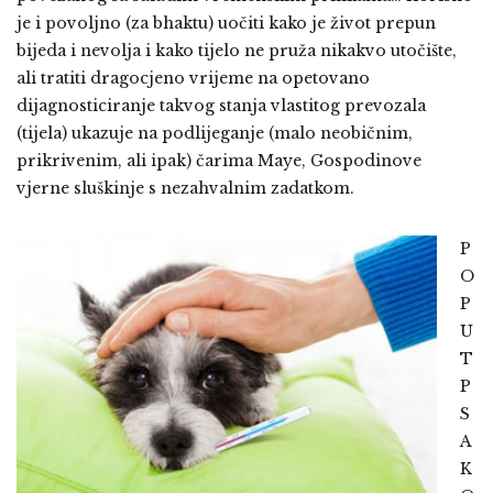
je i povoljno (za bhaktu) uočiti kako je život prepun
bijeda i nevolja i kako tijelo ne pruža nikakvo utočište,
ali tratiti dragocjeno vrijeme na opetovano
dijagnosticiranje takvog stanja vlastitog prevozala
(tijela) ukazuje na podlijeganje (malo neobičnim,
prikrivenim, ali ipak) čarima Maye, Gospodinove
vjerne sluškinje s nezahvalnim zadatkom.
P
O
P
U
T
P
S
A
K