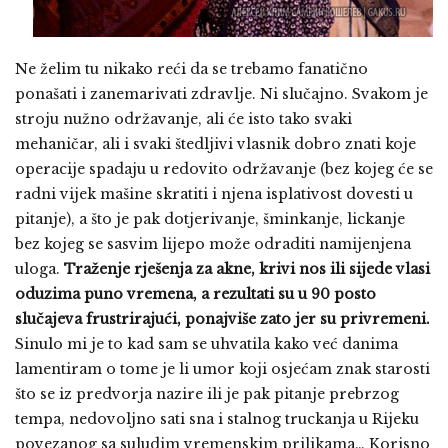
Ne želim tu nikako reći da se trebamo fanatično
ponašati i zanemarivati zdravlje. Ni slučajno. Svakom je
stroju nužno održavanje, ali će isto tako svaki
mehaničar, ali i svaki štedljivi vlasnik dobro znati koje
operacije spadaju u redovito održavanje (bez kojeg će se
radni vijek mašine skratiti i njena isplativost dovesti u
pitanje), a što je pak dotjerivanje, šminkanje, lickanje
bez kojeg se sasvim lijepo može odraditi namijenjena
uloga.
Traženje rješenja za akne, krivi nos ili sijede vlasi
oduzima puno vremena, a rezultati su u 90 posto
slučajeva frustrirajući, ponajviše zato jer su privremeni.
Sinulo mi je to kad sam se uhvatila kako već danima
lamentiram o tome je li umor koji osjećam znak starosti
što se iz predvorja nazire ili je pak pitanje prebrzog
tempa, nedovoljno sati sna i stalnog truckanja u Rijeku
povezanog sa suludim vremenskim prilikama… Korisno