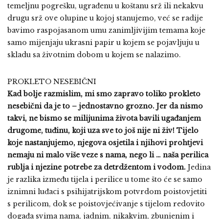
temeljnu pogrešku, ugrađenu u koštanu srž ili nekakvu
drugu srž ove olupine u kojoj stanujemo, već se radije
bavimo raspojasanom umu zanimljivijim temama koje
samo mijenjaju ukrasni papir u kojem se pojavljuju u
skladu sa životnim dobom u kojem se nalazimo.
PROKLETO NESEBIČNI
Kad bolje razmislim, mi smo zapravo toliko prokleto
nesebični da je to – jednostavno grozno. Jer da nismo
takvi, ne bismo se milijunima života bavili ugađanjem
drugome, tuđinu, koji uza sve to još nije ni živ! Tijelo
koje nastanjujemo, njegova osjetila i njihovi prohtjevi
nemaju ni malo više veze s nama, nego li … naša perilica
rublja i njezine potrebe za detrdžentom i vodom.
Jedina
je razlika između tijela i perilice u tome što će se samo
iznimni luđaci s psihijatrijskom potvrdom poistovjetiti
s perilicom, dok se poistovjećivanje s tijelom redovito
događa svima nama, jadnim, nikakvim, zbunjenim i