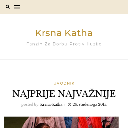
Skip
to
content
Krsna Katha
Fanzin Za Borbu Protiv Iluzije
UVODNIK
NAJPRIJE NAJVAŽNIJE
posted by:
Krsna-Katha
26. studenoga 2015.