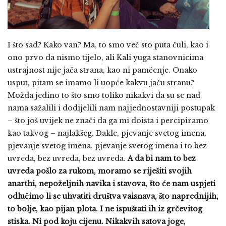
I što sad? Kako van? Ma, to smo već sto puta čuli, kao i
ono prvo da nismo tijelo, ali Kali yuga stanovnicima
ustrajnost nije jača strana, kao ni pamćenje. Onako
usput, pitam se imamo li uopće kakvu jaču stranu?
Možda jedino to što smo toliko nikakvi da su se nad
nama sažalili i dodijelili nam najjednostavniji postupak
– što još uvijek ne znači da ga mi doista i percipiramo
kao takvog – najlakšeg. Dakle, pjevanje svetog imena,
pjevanje svetog imena, pjevanje svetog imena i to bez
uvreda, bez uvreda, bez uvreda.
A da bi nam to bez
uvreda pošlo za rukom, moramo se riješiti svojih
anarthi, nepoželjnih navika i stavova, što će nam uspjeti
odlučimo li se uhvatiti društva vaisnava, što naprednijih,
to bolje, kao pijan plota. I ne ispuštati ih iz grčevitog
stiska. Ni pod koju cijenu. Nikakvih satova joge,