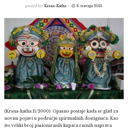
posted by:
Krsna-Katha
8. travnja 2013.
(Krsna-katha 11/2000): Opasno postaje kada se glad za
novim pojavi u području spiritualnih dostignuća. Kao
što veliki broj pasioniranih kupaca raznih naprava