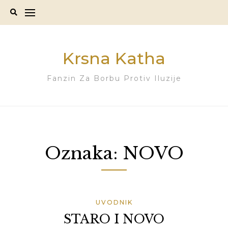
Skip
to
content
Krsna Katha
Fanzin Za Borbu Protiv Iluzije
Oznaka:
NOVO
UVODNIK
STARO I NOVO