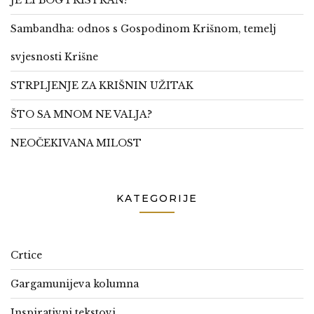
JE LI BOG PRISTRAN?
Sambandha: odnos s Gospodinom Krišnom, temelj
svjesnosti Krišne
STRPLJENJE ZA KRIŠNIN UŽITAK
ŠTO SA MNOM NE VALJA?
NEOČEKIVANA MILOST
KATEGORIJE
Crtice
Gargamunijeva kolumna
Inspirativni tekstovi