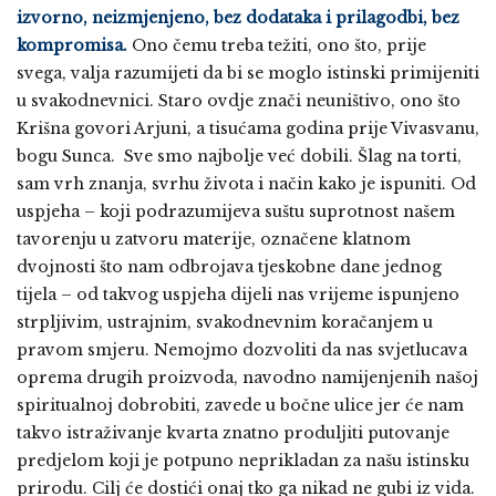
izvorno, neizmjenjeno, bez dodataka i prilagodbi, bez
kompromisa.
Ono čemu treba težiti, ono što, prije
svega, valja razumijeti da bi se moglo istinski primijeniti
u svakodnevnici. Staro ovdje znači neuništivo, ono što
Krišna govori Arjuni, a tisućama godina prije Vivasvanu,
bogu Sunca. Sve smo najbolje već dobili. Šlag na torti,
sam vrh znanja, svrhu života i način kako je ispuniti. Od
uspjeha – koji podrazumijeva suštu suprotnost našem
tavorenju u zatvoru materije, označene klatnom
dvojnosti što nam odbrojava tjeskobne dane jednog
tijela – od takvog uspjeha dijeli nas vrijeme ispunjeno
strpljivim, ustrajnim, svakodnevnim koračanjem u
pravom smjeru. Nemojmo dozvoliti da nas svjetlucava
oprema drugih proizvoda, navodno namijenjenih našoj
spiritualnoj dobrobiti, zavede u bočne ulice jer će nam
takvo istraživanje kvarta znatno produljiti putovanje
predjelom koji je potpuno neprikladan za našu istinsku
prirodu. Cilj će dostići onaj tko ga nikad ne gubi iz vida.