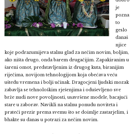
dobro
je
pozna
to
geslo
današ
njice
koje podrazumijeva stalnu glad za nečim novim, boljim,
ako ništa drugo, onda barem drugačijim. Zapakiranim u
šareni omot, predstavljenim iz drugog kuta, biranijim
riječima, novijom tehnologijom koja obećava veću
uštedu vremena i bolji učinak. Dragocjeni ljudski mozak
zabavlja se tehnološkim rješenjima i oduševljeno sve
brže nudi nove povoljnosti, usavršene modele, bacajući
stare u zaborav.
Navikli na stalnu ponudu noviteta i
prateći prezir prema svemu što se doimlje zastarjelim, i
bhakte su danas u potrazi za nečim novim.