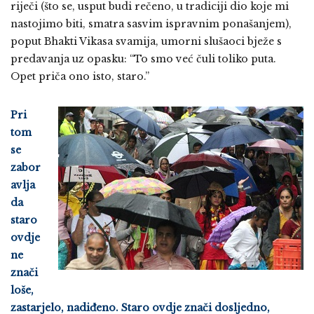
riječi (što se, usput budi rečeno, u tradiciji dio koje mi
nastojimo biti, smatra sasvim ispravnim ponašanjem),
poput Bhakti Vikasa svamija, umorni slušaoci bježe s
predavanja uz opasku: “To smo već čuli toliko puta.
Opet priča ono isto, staro.”
Pri
tom
se
zabor
avlja
da
staro
ovdje
ne
znači
loše,
zastarjelo, nadiđeno. Staro ovdje znači dosljedno,