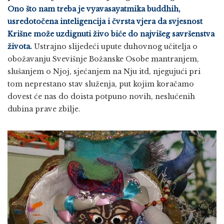
Ono što nam treba je vyavasayatmika buddhih,
usredotočena inteligencija i čvrsta vjera da svjesnost
Krišne može uzdignuti živo biće do najvišeg savršenstva
života.
Ustrajno slijedeći upute duhovnog učitelja o
obožavanju Svevišnje Božanske Osobe mantranjem,
slušanjem o Njoj, sjećanjem na Nju itd, njegujući pri
tom neprestano stav služenja, put kojim koračamo
dovest će nas do doista potpuno novih, neslućenih
dubina prave zbilje.