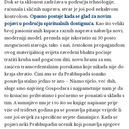
Dok se ta sklonost zadržava u području tehnologije,
računala i sličnih naprava, stvar je još pod nekakvom
kontrolom.
Opasno postaje kada se glad za novim
pojavi u području spiritualnih dostignuća.
Kao što veliki
broj pasioniranih kupaca raznih naprava nabavlja novi,
moderniji model, premda nije iskoristio ni 50 posto
mogućnosti staroga, tako i naš, žestokom propagandom
ovog materijalnog svijeta zavedeni bhakta počinje
tražiti kruha nad pogačom iliti, novu hranu za um,
zasićen transcedentalnim porukama koje nikada nije do
kraja shvatio. Čini mu se da Prabhupada ionako
ponavlja stalno jedno te isto – Nismo tijelo, već duh,
sluge smo najvišeg Gospodara i najpametnije nam je da
to konačno prihvatimo i počnemo se ponašati u skladu s
tim. A sumnjivo mu je i to što su knjige napisane prije
više od trideset godina pa se postavlja pitanje vrijede li
one još uvijek za specifične uvjete današnjice. Kada se
pojavi neki Prabhupadin učenik koji ponavlja njegove