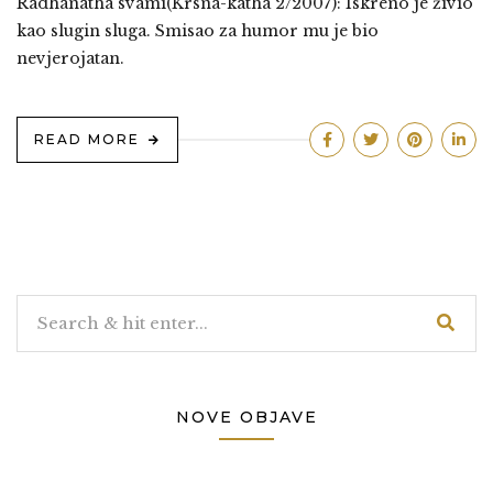
Radhanatha svami(Krsna-katha 2/2007): Iskreno je živio
kao slugin sluga. Smisao za humor mu je bio
nevjerojatan.
READ MORE
NOVE OBJAVE