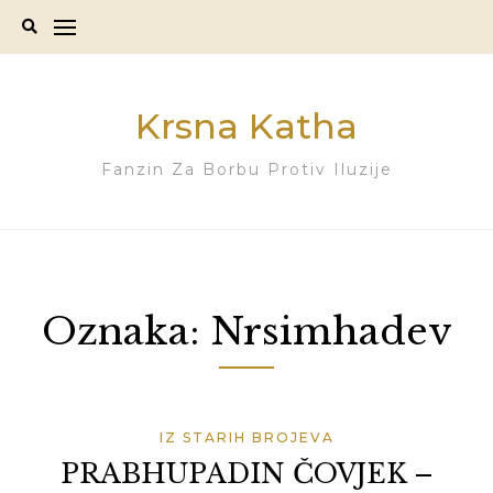
Skip
to
content
Krsna Katha
Fanzin Za Borbu Protiv Iluzije
Oznaka:
Nrsimhadev
IZ STARIH BROJEVA
PRABHUPADIN ČOVJEK –