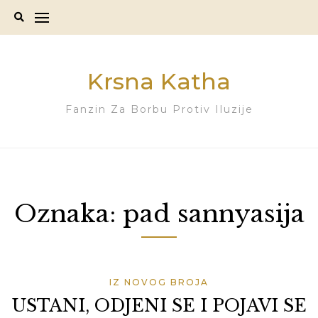
Skip
to
content
Krsna Katha
Fanzin Za Borbu Protiv Iluzije
Oznaka:
pad sannyasija
IZ NOVOG BROJA
USTANI, ODJENI SE I POJAVI SE