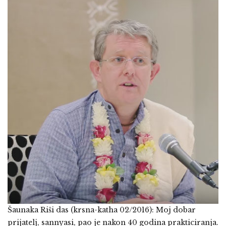
Šaunaka Riši das (krsna-katha 02/2016): Moj dobar
prijatelj, sannyasi, pao je nakon 40 godina prakticiranja.