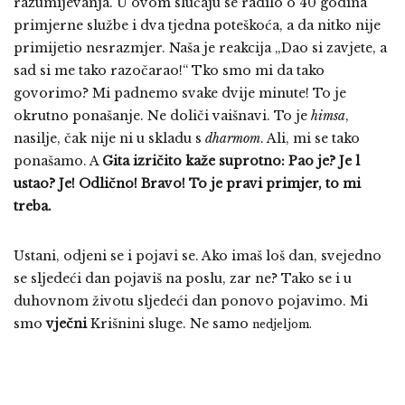
razumijevanja. U ovom slučaju se radilo o 40 godina
primjerne službe i dva tjedna poteškoća, a da nitko nije
primijetio nesrazmjer. Naša je reakcija „Dao si zavjete, a
sad si me tako razočarao!“ Tko smo mi da tako
govorimo? Mi padnemo svake dvije minute! To je
okrutno ponašanje. Ne doliči vaišnavi. To je
himsa
,
nasilje, čak nije ni u skladu s
dharmom
. Ali, mi se tako
ponašamo. A
Gita izričito kaže suprotno: Pao je? Je l
ustao? Je! Odlično! Bravo! To je pravi primjer, to mi
treba.
Ustani, odjeni se i pojavi se. Ako imaš loš dan, svejedno
se sljedeći dan pojaviš na poslu, zar ne? Tako se i u
duhovnom životu sljedeći dan ponovo pojavimo. Mi
smo
vječni
Krišnini sluge. Ne samo
nedjeljom.