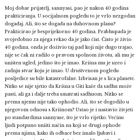
Moj dobar prijatelj, sannyasi, pao je nakon 40 godina
prakticiranja. U socijalnom pogledu to je vrlo nezgodan
događaj. Ali, što se događa na duhovnom planu?
Prakticirao je besprijekorno 40 godina. Prabhupada je
svojedobno za njega rekao da je jako čist. Čisto je živio
40 godina, onda je doživio taj pad koji nije dugo trajao,
nije se čak ni radilo o pravom spolnom životu, ali mu je
uništen ugled, jedino što je imao. Krišna mu je uzeo i
zadnju stvar koju je imao. U društvenom pogledu
posljedice su bile katastrofalne. Izbrisan je s lica planete.
Nitko se nije sjetio da Krišna u Giti kaže da sadhu može
pasti, ali ga i dalje treba smatrati sadhuom. Nitko se
prema njemu nije tako ophodio. Ali, što se dogodilo u
njegovom odnosu s Krišnom? Ustao je i nastavio živjeti
po standardima sannyase, što je vrlo rijetko. Većinu
ljudi potpuno uništi način na koji se drugi ophode
prema njima, kako ih odbace bez imalo ljubavi i