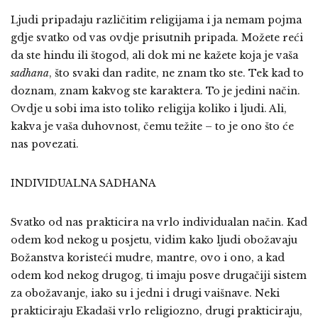
Ljudi pripadaju različitim religijama i ja nemam pojma
gdje svatko od vas ovdje prisutnih pripada. Možete reći
da ste hindu ili štogod, ali dok mi ne kažete koja je vaša
sadhana
, što svaki dan radite, ne znam tko ste. Tek kad to
doznam, znam kakvog ste karaktera. To je jedini način.
Ovdje u sobi ima isto toliko religija koliko i ljudi. Ali,
kakva je vaša duhovnost, čemu težite – to je ono što će
nas povezati.
INDIVIDUALNA SADHANA
Svatko od nas prakticira na vrlo individualan način. Kad
odem kod nekog u posjetu, vidim kako ljudi obožavaju
Božanstva koristeći mudre, mantre, ovo i ono, a kad
odem kod nekog drugog, ti imaju posve drugačiji sistem
za obožavanje, iako su i jedni i drugi vaišnave. Neki
prakticiraju Ekadaši vrlo religiozno, drugi prakticiraju,