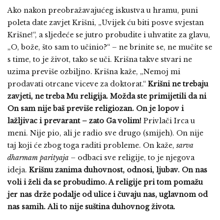
Ako nakon preobražavajućeg iskustva u hramu, puni
poleta date zavjet Krišni, „Uvijek ću biti posve svjestan
Krišne!“, a sljedeće se jutro probudite i uhvatite za glavu,
„O, bože, što sam to učinio?“ – ne brinite se, ne mučite se
s time, to je život, tako se uči. Krišna takve stvari ne
uzima previše ozbiljno. Krišna kaže, „Nemoj mi
prodavati otrcane viceve za doktorat.“
Krišni ne trebaju
zavjeti, ne treba Mu religija. Možda ste primijetili da ni
On sam nije baš previše religiozan. On je lopov i
lažljivac i prevarant – zato Ga volim!
Privlači Irca u
meni. Nije pio, ali je radio sve drugo (smijeh). On nije
taj koji će zbog toga raditi probleme. On kaže,
sarva
dharmam parityaja
– odbaci sve religije, to je njegova
ideja.
Krišnu zanima duhovnost, odnosi, ljubav. On nas
voli i želi da se probudimo. A religije pri tom pomažu
jer nas drže podalje od ulice i čuvaju nas, uglavnom od
nas samih.
Ali to nije suština duhovnog života.