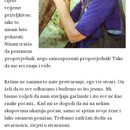
cijelo
vrijeme
priželjkivao,
iako to
nisam htio
pokazati.
Nisam tražio
da postanem
propovjednik, nego samospoznati propovjednik! Tako
da me svi znaju i vide.
Krišnu ne zanima to naše pretvaranje, ego i te stvari. On
želi da to sve odbacimo i budemo to što jesmo. Mi
bismo voljeli da nam stavljaju garlande i što sve ne kao
znake počasti… Kad mi se dogodi da mi na nekim
skupovima ukazuju počast, samo se sjetim svoje žene i
lako ostanem ponizan. Trebamo zadržati dodir sa
stvarnošću, živjeti u stvarnosti.