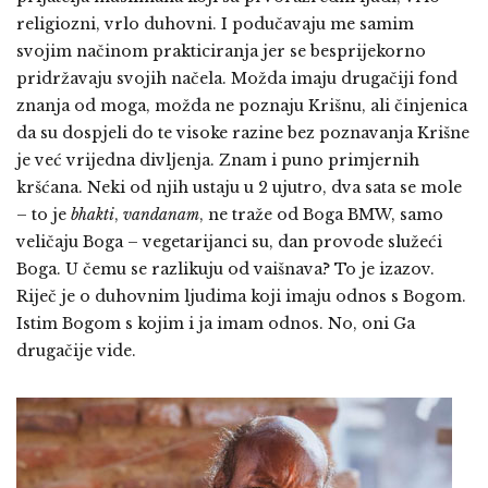
religiozni, vrlo duhovni. I podučavaju me samim
svojim načinom prakticiranja jer se besprijekorno
pridržavaju svojih načela. Možda imaju drugačiji fond
znanja od moga, možda ne poznaju Krišnu, ali činjenica
da su dospjeli do te visoke razine bez poznavanja Krišne
je već vrijedna divljenja. Znam i puno primjernih
kršćana. Neki od njih ustaju u 2 ujutro, dva sata se mole
– to je
bhakti
,
vandanam
, ne traže od Boga BMW, samo
veličaju Boga – vegetarijanci su, dan provode služeći
Boga. U čemu se razlikuju od vaišnava? To je izazov.
Riječ je o duhovnim ljudima koji imaju odnos s Bogom.
Istim Bogom s kojim i ja imam odnos. No, oni Ga
drugačije vide.