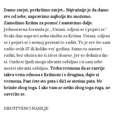
Damo zavjet, prekršimo zavjet… Najvažnije je da damo
sve od sebe, napravimo najbolje što možemo.
Zamolimo Krišnu za pomoć i nastavimo dalje.
Jednostavna formula je, „Ustani, odjeni se i pojavi se.“
Svaki dan napravi neku službu za Krišnu. Ustani, odjeni
se i pojavi se i nemoj prestati to raditi. To je sve što sam
radio ovih 37 ili koliko već godina. Samo to nastavi
raditi, bez obzira što ti život donese. Jer to definira tko
si. Onda te ljudi mogu shvatiti ozbiljno i ti sam sebe
možeš shvatiti ozbiljno.
Treba vremena da se razvije
takva vrsta odnosa s Krišnom i s drugima, dajte si
vremena. Past ćete sto puta i dići se stotinu puta. Ne
brinite zbog toga. I ako vam se netko zbog toga ruga, ne
osvrćite se
.
DRUŠTVENO NASILJE