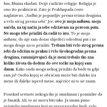
hm, Bhima ekadaši. Dvije različite religije. Religija je
ono što prakticiraš. Zato je Prabhupada često
naglašavao, „Sadhu je popustljiv prema svima drugima,
a vrlo strog prema sebi.“ Jer,
ovo je moja
sadhana,
moja
načela, na taj način ja sebe održavam na pravom putu.
Ne mogu tebe prisiliti da radiš to isto.
To je moja
sadhana
, do nje sam došao slijedeći određeni put i ne
mogu druge na to prisiliti.
Trebam biti vrlo strog prema
sebi da održim tu praksu i vrlo širokogrudan prema
drugima, razumijevajući da je meni trebalo tko zna
koliko života da dođem do ove točke na kojoj sam
danas.
Kako onda mogu nekog prisiliti da bude tu gdje
sam ja? Osoba kojoj se obraćam može biti daleko iza
mene ili daleko ispred mene, najčešće ni to ne znam.
Ponekad sretnete nekoga tko je musliman i pomislite da
je fanatik. Ali, to ne mora biti tako. Ja imam puno
prijatelja muslimana koji su prvorazredni ljudi, vrlo