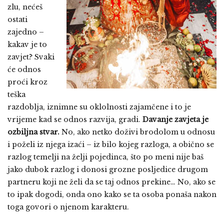
zlu, nećeš
ostati
zajedno –
kakav je to
zavjet? Svaki
će odnos
proći kroz
teška
razdoblja, iznimne su oklolnosti zajamčene i to je
vrijeme kad se odnos razvija, gradi.
Davanje zavjeta je
ozbiljna stvar.
No, ako netko doživi brodolom u odnosu
i poželi iz njega izaći – iz bilo kojeg razloga, a obično se
razlog temelji na želji pojedinca, što po meni nije baš
jako dubok razlog i donosi grozne posljedice drugom
partneru koji ne želi da se taj odnos prekine… No, ako se
to ipak dogodi, onda ono kako se ta osoba ponaša nakon
toga govori o njenom karakteru.