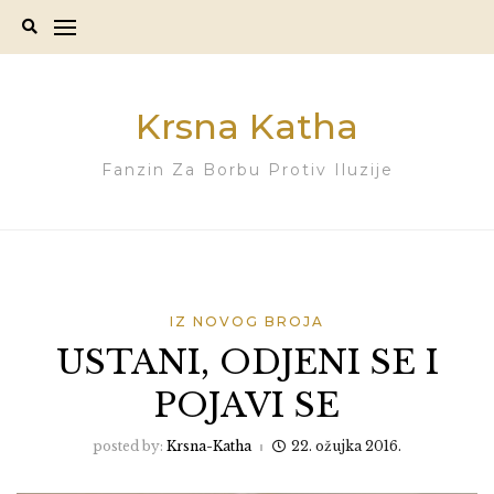
Skip
to
content
Krsna Katha
Fanzin Za Borbu Protiv Iluzije
IZ NOVOG BROJA
USTANI, ODJENI SE I
POJAVI SE
posted by:
Krsna-Katha
22. ožujka 2016.