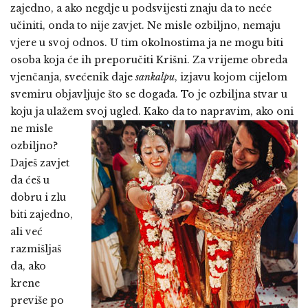
zajedno, a ako negdje u podsvijesti znaju da to neće
učiniti, onda to nije zavjet. Ne misle ozbiljno, nemaju
vjere u svoj odnos. U tim okolnostima ja ne mogu biti
osoba koja će ih preporučiti Krišni. Za vrijeme obreda
vjenčanja, svećenik daje
sankalpu
, izjavu kojom cijelom
svemiru objavljuje što se događa. To je ozbiljna stvar u
koju ja ulažem svoj ugled.
Kako da to napravim, ako oni
ne misle
ozbiljno?
Daješ zavjet
da ćeš u
dobru i zlu
biti zajedno,
ali već
razmišljaš
da, ako
krene
previše po