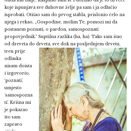
onda idu dalje. Raspitao sam se i doznao da je to drveće
koje ispunjava sve duhovne želje pa sam i ja odlučio
isprobati. Otišao sam do prvog stabla, prislonio čelo na
njega i rekao, „Gospodine, molim Te, pomozi mi da
postanem poznati, o pardon, samospoznati
propovjednik.“ Suptilna razlika (ha, ha). Tako sam išao
od dreveta do drveta, sve dok na
posljednjem drvetu,
tren prije
odlaska
nisam doista
i izgovorio,
‘poznati’,
umjesto
‘samospozna
ti’. Krišna mi
je pokazao
što sam
zapravo