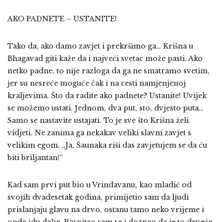
AKO PADNETE – USTANITE!
Tako da, ako damo zavjet i prekršimo ga… Krišna u
Bhagavad giti kaže da i najveći svetac može pasti. Ako
netko padne, to nije razloga da ga ne smatramo svetim,
jer su nesreće moguće čak i na cesti namjenjenoj
kraljevima. Što da radite ako padnete? Ustanite! Uvijek
se možemo ustati. Jednom, dva put, sto, dvjesto puta…
Samo se nastavite ustajati. To je sve što Krišna želi
vidjeti. Ne zanima ga nekakav veliki slavni zavjet s
velikim egom, „Ja, Šaunaka riši das zavjetujem se da ću
biti briljantan!“
Kad sam prvi put bio u Vrindavanu, kao mladić od
svojih dvadesetak godina, primijetio sam da ljudi
prislanjaju glavu na drvo, ostanu tamo neko vrijeme i