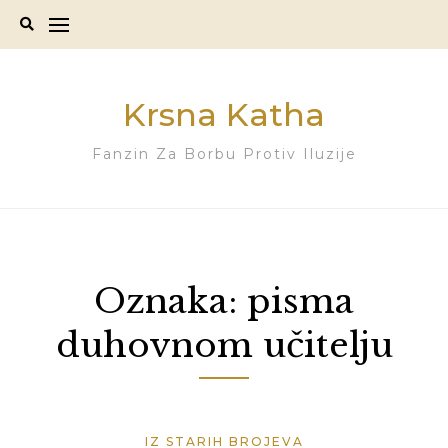
Skip
to
content
Krsna Katha
Fanzin Za Borbu Protiv Iluzije
Oznaka:
pisma
duhovnom učitelju
IZ STARIH BROJEVA