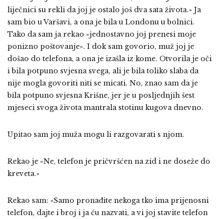
liječnici su rekli da joj je ostalo još dva sata života.» Ja
sam bio u Varšavi, a ona je bila u Londonu u bolnici.
Tako da sam ja rekao «jednostavno joj prenesi moje
ponizno poštovanje». I dok sam govorio, muž joj je
došao do telefona, a ona je izašla iz kome. Otvorila je oči
i bila potpuno svjesna svega, ali je bila toliko slaba da
nije mogla govoriti niti se micati. No, znao sam da je
bila potpuno svjesna Krišne, jer je u posljednjih šest
mjeseci svoga života mantrala stotinu kugova dnevno.
Upitao sam joj muža mogu li razgovarati s njom.
Rekao je «Ne, telefon je pričvršćen na zid i ne doseže do
kreveta.»
Rekao sam: «Samo pronađite nekoga tko ima prijenosni
telefon, dajte i broj i ja ću nazvati, a vi joj stavite telefon