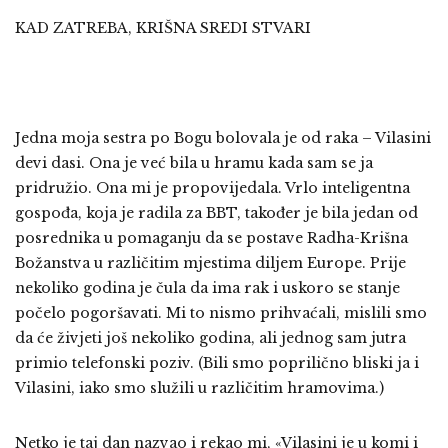
KAD ZATREBA, KRIŠNA SREDI STVARI
Jedna moja sestra po Bogu bolovala je od raka – Vilasini
devi dasi. Ona je već bila u hramu kada sam se ja
pridružio. Ona mi je propovijedala. Vrlo inteligentna
gospođa, koja je radila za BBT, također je bila jedan od
posrednika u pomaganju da se postave Radha-Krišna
Božanstva u različitim mjestima diljem Europe. Prije
nekoliko godina je čula da ima rak i uskoro se stanje
počelo pogoršavati. Mi to nismo prihvaćali, mislili smo
da će živjeti još nekoliko godina, ali jednog sam jutra
primio telefonski poziv. (Bili smo poprilično bliski ja i
Vilasini, iako smo služili u različitim hramovima.)
Netko je taj dan nazvao i rekao mi, «Vilasini je u komi i