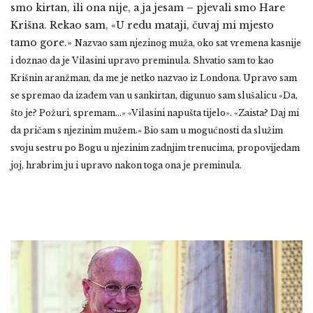
smo kirtan, ili ona nije, a ja jesam – pjevali smo Hare
Krišna. Rekao sam, «U redu mataji, čuvaj mi mjesto
tamo gore.»
Nazvao sam njezinog muža, oko sat vremena kasnije
i doznao da je Vilasini upravo preminula. Shvatio sam to kao
Krišnin aranžman, da me je netko nazvao iz Londona. Upravo sam
se spremao da izađem van u sankirtan, digunuo sam slušalicu «Da,
što je? Požuri, spremam…» «Vilasini napušta tijelo». «Zaista? Daj mi
da pričam s njezinim mužem.» Bio sam u mogućnosti da služim
svoju sestru po Bogu u njezinim zadnjim trenucima, propovijedam
joj, hrabrim ju i upravo nakon toga ona je preminula.