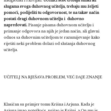
nadgledati i razvijati.
Učenici sebe trebaju smatrati
slugama svoga duhovnog učitelja, trebaju mu željeti
pomoći, podijeliti tu odgovornost, te na takav način
postati dragi duhovnom učitelju i duhovno
napredovati.
Pisanje pisama duhovnom učitelju i
primanje odgovora na njih je jedan način, ali glavni
odnos sa duhovnim učiteljom te razumijevanje kako
riješiti neki problem dolazi od slušanja duhovnog
učitelja.
UČITELJ NA RJEŠAVA PROBLEM, VEĆ DAJE ZNANJE
Klasičan su primjer tomu Krišna i Arjuna. Kada je
Arjuna imao poteškoće, prišao je Krišni, a On mu je