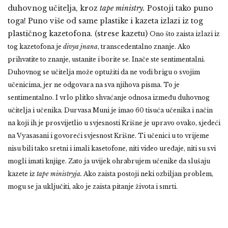
duhovnog učitelja, kroz
tape ministry.
Postoji tako puno
toga! Puno više od same plastike i kazeta izlazi iz tog
plastičnog kazetofona. (strese kazetu)
Ono što zaista izlazi iz
tog kazetofona je
divya jnana
, transcedentalno znanje. Ako
prihvatite to znanje, ustanite i borite se. Inače ste sentimentalni.
Duhovnog se učitelja može optužiti da ne vodi brigu o svojim
učenicima, jer ne odgovara na sva njihova pisma. To je
sentimentalno. I vrlo plitko shvaćanje odnosa između duhovnog
učitelja i učenika.
Durvasa Muni je imao 60 tisuća učenika i način
na koji ih je prosvijetlio u svjesnosti Krišne je upravo ovako, sjedeći
na Vyasasani i govoreći svjesnost Krišne. Ti učenici u to vrijeme
nisu bili tako sretni i imali kasetofone, niti video uređaje, niti su svi
mogli imati knjige. Zato ja uvijek ohrabrujem učenike da slušaju
kazete iz
tape ministryja.
Ako zaista postoji neki ozbiljan problem,
mogu se ja uključiti, ako je zaista pitanje života i smrti.