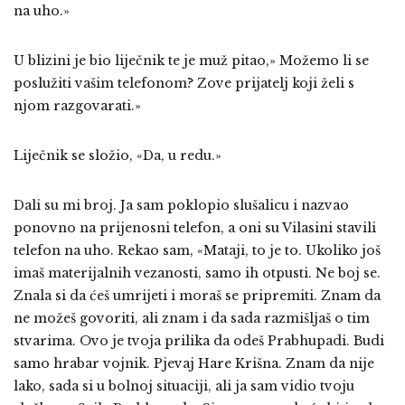
na uho.»
U blizini je bio liječnik te je muž pitao,» Možemo li se
poslužiti vašim telefonom? Zove prijatelj koji želi s
njom razgovarati.»
Liječnik se složio, «Da, u redu.»
Dali su mi broj. Ja sam poklopio slušalicu i nazvao
ponovno na prijenosni telefon, a oni su Vilasini stavili
telefon na uho. Rekao sam, «Mataji, to je to. Ukoliko još
imaš materijalnih vezanosti, samo ih otpusti. Ne boj se.
Znala si da ćeš umrijeti i moraš se pripremiti. Znam da
ne možeš govoriti, ali znam i da sada razmišljaš o tim
stvarima. Ovo je tvoja prilika da odeš Prabhupadi. Budi
samo hrabar vojnik. Pjevaj Hare Krišna. Znam da nije
lako, sada si u bolnoj situaciji, ali ja sam vidio tvoju