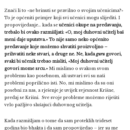
Znači li to «ne brinuti se pravilno o svojim učenicima?»
To je općeniti primjer koji svi učenici mogu slijediti. I
propovijedanje… kada se
učenici okupe na predavanju,
trebalo bi ovako razmišljati: «O, moj duhovni učitelj baš
meni daje uputstva.» To nije samo neko općenito
predavanje koje možemo shvatiti proizvoljno –
prihvatiti neke stvari, a druge ne. Ne, kada
guru
govori,
svaki bi učenik trebao misliti, «Moj duhovni učitelj
govori mome srcu.»
Mi mislimo o svakom svom
problemu kao posebnom, ali ustvari svi su naši
problemi poprilično isti. No, mi mislimo da su oni
posebni za nas, a rješenje je uvijek svjesnost Krišne,
predaj se Krišni. Sve svoje probleme možemo riješiti
vrlo pažljivo slušajući duhovnog učitelja.
Kada razmišljam o tome da sam proteklih trideset
godina bio bhakta i da sam propovijedao – jer su me