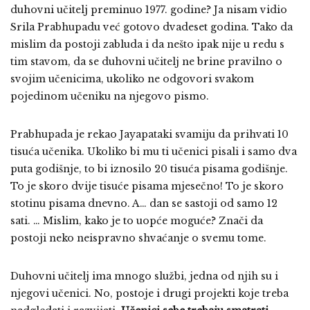
duhovni učitelj preminuo 1977. godine? Ja nisam vidio
Srila Prabhupadu već gotovo dvadeset godina. Tako da
mislim da postoji zabluda i da nešto ipak nije u redu s
tim stavom, da se duhovni učitelj ne brine pravilno o
svojim učenicima, ukoliko ne odgovori svakom
pojedinom učeniku na njegovo pismo.
Prabhupada je rekao Jayapataki svamiju da prihvati 10
tisuća učenika. Ukoliko bi mu ti učenici pisali i samo dva
puta godišnje, to bi iznosilo 20 tisuća pisama godišnje.
To je skoro dvije tisuće pisama mjesečno! To je skoro
stotinu pisama dnevno. A… dan se sastoji od samo 12
sati. … Mislim, kako je to uopće moguće? Znači da
postoji neko neispravno shvaćanje o svemu tome.
Duhovni učitelj ima mnogo službi, jedna od njih su i
njegovi učenici. No, postoje i drugi projekti koje treba