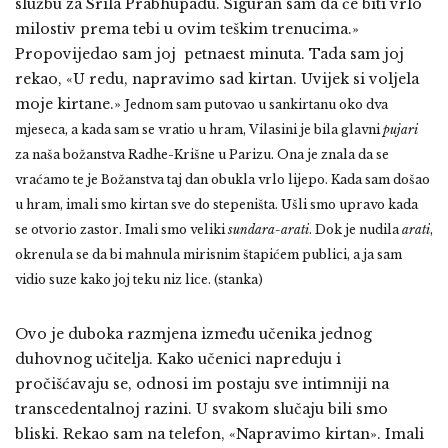
službu za Srila Prabhupadu. Siguran sam da će biti vrlo
milostiv prema tebi u ovim teškim trenucima.»
Propovijedao sam joj petnaest minuta. Tada sam joj
rekao, «U redu, napravimo sad kirtan. Uvijek si voljela
moje kirtane.»
Jednom sam putovao u sankirtanu oko dva
mjeseca, a kada sam se vratio u hram, Vilasini je bila glavni
pujari
za naša božanstva Radhe-Krišne u Parizu. Ona je znala da se
vraćamo te je Božanstva taj dan obukla vrlo lijepo. Kada sam došao
u hram, imali smo kirtan sve do stepeništa. Ušli smo upravo kada
se otvorio zastor. Imali smo veliki
sundara-arati
. Dok je nudila
arati
,
okrenula se da bi mahnula mirisnim štapićem publici, a ja sam
vidio suze kako joj teku niz lice. (stanka)
Ovo je duboka razmjena između učenika jednog
duhovnog učitelja. Kako učenici napreduju i
pročišćavaju se, odnosi im postaju sve intimniji na
transcedentalnoj razini. U svakom slučaju bili smo
bliski. Rekao sam na telefon, «Napravimo kirtan». Imali