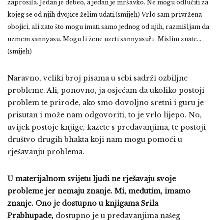
zaprosila. Jedan je debeo, a jedan je mršavko. Ne mogu odlučiti za
kojeg se od njih dvojice želim udati.(smijeh) Vrlo sam privržena
obojici, ali zato što mogu imati samo jednog od njih, razmišljam da
uzmem sannyasu. Mogu li žene uzeti sannyasu?» Mislim znate…
(smijeh)
Naravno, veliki broj pisama u sebi sadrži ozbiljne
probleme. Ali, ponovno, ja osjećam da ukoliko postoji
problem te prirode, ako smo dovoljno sretni i guru je
prisutan i može nam odgovoriti, to je vrlo lijepo. No,
uvijek postoje knjige, kazete s predavanjima, te postoji
društvo drugih bhakta koji nam mogu pomoći u
rješavanju problema.
U materijalnom svijetu ljudi ne rješavaju svoje
probleme jer nemaju znanje. Mi, međutim, imamo
znanje. Ono je dostupno u knjigama Srila
Prabhupade,
dostupno je u predavanjima našeg