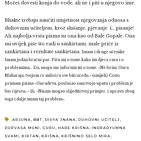
Možeš dovesti konja do vode, ali ne i piti u njegovo ime.
Bhakte trebaju naučiti umjetnost njegovanja odnosa s
duhovnim učiteljem, kroz slušanje, pjevanje i… pisanje!
Ali najbolja vrsta pisma su ona kao od Bale Gopale. Ona
mi uvijek piše što radi u sankirtanu, male priče iz
sankirtana i rezultate sankirtana.
Imam i druge učenike.
Imam jedan bračni par. Pišu mi o tome kako im djeca rasu i o
problemima… Da, mogu me informirati o tome. «Ne brini, Guru
Maharaja, tvojom će milošću sve biti uredu.» (smijeh)
Često
primam pisma «Gurudeva, poslušao sam tvoju uputu i problem je
bio riješen..» ili, «Nisam mogao slijediti tvoj primjer, i upravo zbog
toga i dalje imam taj problem».
,
,
,
,
ARJUNA
BBT
DIVYA JNANA
DUHOVNI UČITELJ
,
,
,
DURVASA MUNI
GURU
HARE KRIŠNA
INDRADYUMNA
,
,
,
,
SVAMI
KIRTAN
KRIŠNA
KRIŠNINO SELO MIRA