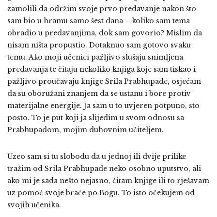
zamolili da održim svoje prvo predavanje nakon što
sam bio u hramu samo šest dana – koliko sam tema
obradio u predavanjima, dok sam govorio? Mislim da
nisam ništa propustio. Dotaknuo sam gotovo svaku
temu. Ako moji učenici pažljivo slušaju snimljena
predavanja te čitaju nekoliko knjiga koje sam tiskao i
pažljivo proučavaju knjige Srila Prabhupade, osjećam
da su oboružani znanjem da se ustanu i bore protiv
materijalne energije. Ja sam u to uvjeren potpuno, sto
posto. To je put koji ja slijedim u svom odnosu sa
Prabhupadom, mojim duhovnim učiteljem.
Uzeo sam si tu slobodu da u jednoj ili dvije prilike
tražim od Srila Prabhupade neko osobno uputstvo, ali
ako mi je sada nešto nejasno, čitam knjige ili to rješavam
uz pomoć svoje braće po Bogu. To isto očekujem od
svojih učenika.