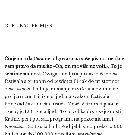
GURU KAO PRIMJER
Činjenica da
Guru
ne odgovara na vaše pismo, ne daje
vam pravo da mislite «Oh, on me više ne voli.». To je
sentimentalnost.
Ovoga sam ljeta postavio četrdeset
festivala s grupom od šezdeset ili čak do tri stotine i
deset
bhakta
. I bilo je ni manje ni više, a u ovome ne
pretjerujem, tri tisuće ljudi na svakom festivalu.
Ponekad čak i do šest tisuća. Znači četrdeset puta tri
tisuće, je 120 tisuća ljudi. To je velika doza svjesnosti
Krišne, pet i pol sati programa na pozornicama i
prasadam
. 120 tisuća ljudi. Podijelili smo preko 15.000
knjiga, preko 100.000 porcija sa
prasadamom.