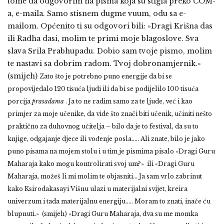
tome da odgovorim na pisma koja su stigla preko COM-
a, e-maila. Samo stisnem dugme vuum, odu sa e-
mailom. Općenito ti su odgovori bili: »Dragi Krišna das
ili Radha dasi, molim te primi moje blagoslove. Sva
slava Srila Prabhupadu. Dobio sam tvoje pismo, molim
te nastavi sa dobrim radom. Tvoj dobronamjernik.»
(smijeh)
Zato što je potrebno puno energije da bi se
propovijedalo 120 tisuća ljudi ili da bi se podijelilo 100 tisuća
porcija
prasadama
. Ja to ne radim samo za te ljude, već i kao
primjer za moje učenike, da vide što znači biti učenik, učiniti nešto
praktično za duhovnog učitelja – bilo da je to festival, da su to
knjige, odgajanje djece ili vođenje posla….. Ali znate, bilo je jako
puno pisama na mojem stolu i u tim je pismima pisalo «Dragi Guru
Maharaja kako mogu kontrolirati svoj um?» ili «Dragi Guru
Maharaja, možeš li mi molim te objasniti… Ja sam vrlo zabrinut
kako Ksirodakasayi Višnu ulazi u materijalni svijet, kreira
univerzum i tada materijalnu energiju….. Moram to znati, inače ću
blupnuti.» (smijeh)
«Dragi Guru Maharaja, dva su me momka