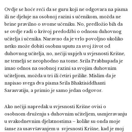
Ovdje se hoće reći da se guru koji ne odgovara na pisma
ili ne djeluje na osobnoj razini s učenikom, možda ne
brine pravilno o svome učeniku. No, predložio bih da
se ovdje radi o krivoj predodžbi o odnosu duhovnog
učitelja i učenika. Naravno da je vrlo povoljno ukoliko
netko može dobiti osobnu uputu za svoj život od
duhovnog učitelja, no, nečiji uspjeh u svjesnosti Krišne,
ne temelji se neophodno na tome. Srila Prabhupada je
imao odnos na osobnoj razini sa svojim duhovnim
učiteljom, možda u tri ili četiri prilike. Mislim da je
napisao svega dva pisma Srila Bhaktisiddhanti
Sarasvatiju, a primio je samo jedan odgovor.
Ako nečiji napredak u svjesnosti Krišne ovisi o
osobnom druženju s duhovnim učiteljem, usmjeravanju
u svakodnevnim djelatnostima – kolike su onda moje
šanse za usavršavanjem u svjesnosti Krišne, kad je moj