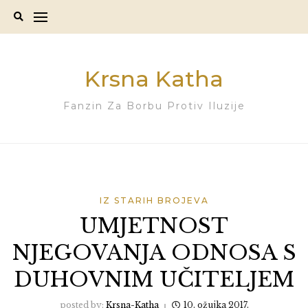
Skip
to
content
Krsna Katha
Fanzin Za Borbu Protiv Iluzije
IZ STARIH BROJEVA
UMJETNOST
NJEGOVANJA ODNOSA S
DUHOVNIM UČITELJEM
posted by:
Krsna-Katha
10. ožujka 2017.