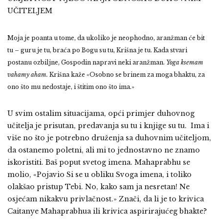
UČITELJEM
Moja je poanta u tome, da ukoliko je neophodno, aranžman će bit
tu – guru je tu, braća po Bogu su tu, Krišna je tu. Kada stvari
postanu ozbiljne, Gospodin napravi neki aranžman.
Yoga ksemam
vahamy aham.
Krišna kaže «Osobno se brinem za moga bhaktu, za
ono što mu nedostaje, i štitim ono što ima.»
U svim ostalim situacijama, opći primjer duhovnog
učitelja je prisutan, predavanja su tu i knjige su tu. Ima i
više no što je potrebno druženja sa duhovnim učiteljom,
da ostanemo poletni, ali mi to jednostavno ne znamo
iskoristiti. Baš poput svetog imena. Mahaprabhu se
molio, «Pojavio Si se u obliku Svoga imena, i toliko
olakšao pristup Tebi. No, kako sam ja nesretan! Ne
osjećam nikakvu privlačnost.
»
Znači, da li je to krivica
Caitanye Mahaprabhua ili krivica aspirirajućeg bhakte?