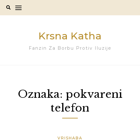
Skip
to
content
Krsna Katha
Fanzin Za Borbu Protiv Iluzije
Oznaka:
pokvareni
telefon
VRISHABA