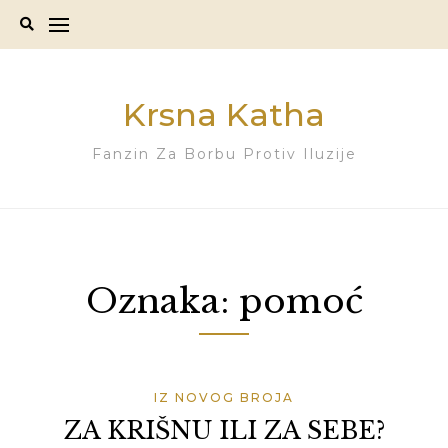
Skip
to
content
Krsna Katha
Fanzin Za Borbu Protiv Iluzije
Oznaka:
pomoć
IZ NOVOG BROJA
ZA KRIŠNU ILI ZA SEBE?