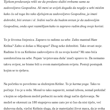
Tijekom predavanja rekli ste da predano služiti trebamo samo za
zadovoljstvo Gospodina. Ali meni se uvijek događa da negdje u sebi mislim
kako ću od toga što tako djelujem za zadovoljstvo Gospodina, ja imati
dobrobit, biti sretan i sl. Jedini način da budem sretan je da zadovoljim
Gospodina, onda opet razmišljam kako to zapravo radim zbog svoje koristi.
To je životna činjenica. Zapravo to radimo za sebe. Zašto mantraš Hare
Krišna? Zašto si došao u Mayapur? Zbog neke dobrobiti. Tako stvari stoje.
Radimo li to za Krišnino zadovoljstvo ili za svoju korist? Mi smo bića
usredotočena na sebe. Pojam ‘uvjetovana duša’ znači upravo to. Da nemamo
takvu svijest, ne bismo bili u ovom materijalnom svijetu. Postoji postupak
kojim se to rješava.
Na početku to povežemo sa služenjem Krišne. To je
karma-yoga
. Tako to
počinje. I to je u redu. Moraš to tako napraviti, nemaš izbora, nemaš prekidač
s kojim se odjednom možeš prebaciti na neki drugi način djelovanja. Ne
možeš se okrenuti za 180 stupnjeva samo zato jer si čuo da nisi tijelo, već
duhovna duša, vječni Krišnin sluga, da je materijalni život maya, da je svrha