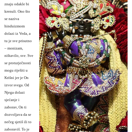
znaju odakle bi
krenuli. Ono što
se naziva
hinduizmom
dolazi iz Veda, a
tu je sve prisutno
– monizam,
ništavilo, sve. Sve
se proturječnosti
mogu riješiti u
Krišni jer je On
izvor svega. Od
Njega dolazi
sjećanje i
zaborav, On ti
dozvoljava da se
nečeg sjetiš ili to
zaboraviš. To je