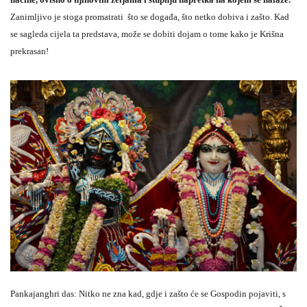
Zanimljivo je stoga promatrati što se događa, što netko dobiva i zašto. Kad
se sagleda cijela ta predstava, može se dobiti dojam o tome kako je Krišna
prekrasan!
Pankajanghri das: Nitko ne zna kad, gdje i zašto će se Gospodin pojaviti, s