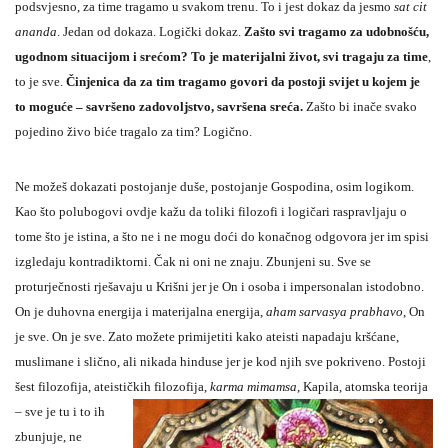
podsvjesno, za time tragamo u svakom trenu. To i jest dokaz da jesmo
sat cit
ananda
. Jedan od dokaza. Logički dokaz.
Zašto svi tragamo za udobnošću,
ugodnom situacijom i srećom? To je materijalni život, svi tragaju za time
,
to je sve.
Činjenica da za tim tragamo govori da postoji svijet u kojem je
to moguće – savršeno zadovoljstvo, savršena sreća.
Zašto bi inače svako
pojedino živo biće tragalo za tim? Logično.
Ne možeš dokazati postojanje duše, postojanje Gospodina, osim logikom.
Kao što polubogovi ovdje kažu da toliki filozofi i logičari raspravljaju o
tome što je istina, a što ne i ne mogu doći do konačnog odgovora jer im spisi
izgledaju kontradiktorni. Čak ni oni ne znaju. Zbunjeni su. Sve se
proturječnosti rješavaju u Krišni jer je On i osoba i impersonalan istodobno.
On je duhovna energija i materijalna energija,
aham sarvasya prabhavo
, On
je sve. On je sve. Zato možete primijetiti kako ateisti napadaju kršćane,
muslimane i slično, ali nikada hinduse jer je kod njih sve pokriveno. Postoji
šest filozofija, ateističkih filozofija,
karma
mimamsa
, Kapila, atomska teorija
– sve je tu i to ih
zbunjuje, ne