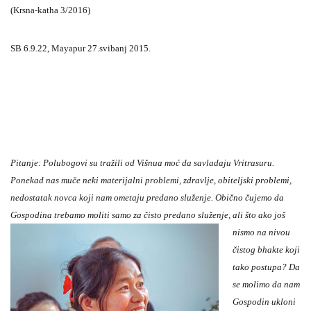
(Krsna-katha 3/2016)
SB 6.9.22,
Mayapur 27.svibanj 2015.
Pitanje: Polubogovi su tražili od Višnua moć da savladaju Vritrasuru.
Ponekad nas muče neki materijalni problemi, zdravlje, obiteljski problemi,
nedostatak novca koji nam ometaju predano služenje. Obično čujemo da
Gospodina trebamo moliti samo za
čisto predano služenje, ali što ako još
nismo na nivou
čistog bhakte koji
tako postupa? Da
se molimo da nam
Gospodin ukloni