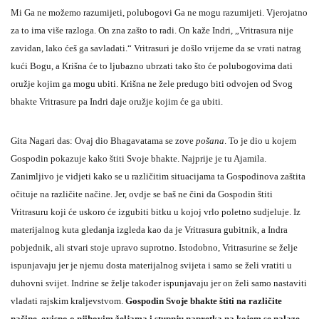
Mi Ga ne možemo razumijeti, polubogovi Ga ne mogu razumijeti. Vjerojatno
za to ima više razloga. On zna zašto to radi. On kaže Indri, „Vritrasura nije
zavidan, lako ćeš ga savladati.“ Vritrasuri je došlo vrijeme da se vrati natrag
kući Bogu, a Krišna će to ljubazno ubrzati tako što će polubogovima dati
oružje kojim ga mogu ubiti. Krišna ne žele predugo biti odvojen od Svog
bhakte Vritrasure pa Indri daje oružje kojim će ga ubiti.
Gita Nagari das: Ovaj dio Bhagavatama se zove
pošana
. To je dio u kojem
Gospodin pokazuje kako štiti Svoje bhakte. Najprije je tu Ajamila.
Zanimljivo je vidjeti kako se u različitim situacijama ta Gospodinova zaštita
očituje na različite načine. Jer, ovdje se baš ne čini da Gospodin štiti
Vritrasuru koji će uskoro će izgubiti bitku u kojoj vrlo poletno sudjeluje. Iz
materijalnog kuta gledanja izgleda kao da je Vritrasura gubitnik, a Indra
pobjednik, ali stvari stoje upravo suprotno. Istodobno, Vritrasurine se želje
ispunjavaju jer je njemu dosta materijalnog svijeta i samo se želi vratiti u
duhovni svijet. Indrine se želje također ispunjavaju jer on želi samo nastaviti
vladati rajskim kraljevstvom.
Gospodin Svoje bhakte štiti na različite
načine, ovisno o njihovim željama i stupnju napretka na kojem se nalaze.