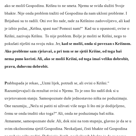
ako se moliš Gospodinu. Krišnu to ne smeta. Njemu se sviđa služiti Svoje
bhakte. Nije onda problem tražiti od Gospodina da nam ukloni probleme. I
Brijabasi su to radili. Oni sve što rade, rade za Krišnino zadovoljstvo, ali kad
je izbio požar, „Krišna, spasi nas! Pomozi nam!“ Kad su u opasnosti, ovise o
Krišni, zazivaju Krišnu. To nije problem. Bolje je moliti se Krišni, nego to
pokušati riješiti na svoju ruku. Jer,
kad se moliš, onda si povezan s Krišnom.
Ako probleme sam rješavaš, a pri tom se ne sjetiš Krišne, od toga baš
nema puno koristi. Ali, ako se moliš Krišni, od toga imaš veliku dobrobit,
pravu, duhovnu dobrobit.
P
rabhupada je rekao, „Uzmi lijek, potrudi se, ali ovisi o Krišni.“
Razumijevajući da rezultat ovisi o Njemu. To je ono što radiš dok si u
uvjetovanom stanju. Samospoznate duše jednostavno ništa ne poduzimaju.
One razumiju, „Neću ni patiti ni uživati više nego li što mi je dodijeljeno,
čemu se onda truditi oko toga?“ Ali, onda ne poduzimaju baš ništa.
Atmarame, samospoznate duše. Ali, dok nisi na tom stupnju, glavno je da se u
svim okolnostima sjetiš Gospodina. Neokaljani, čisti bhakte od Gospodina