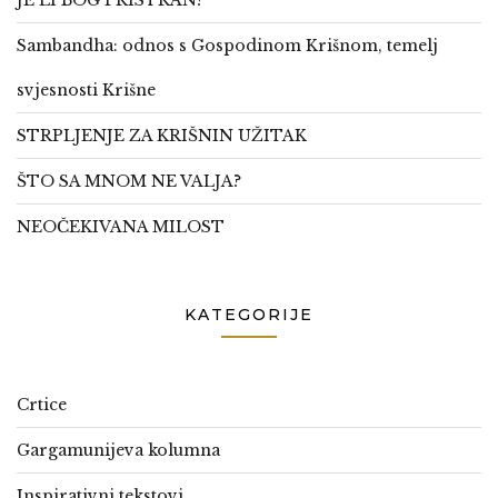
Sambandha: odnos s Gospodinom Krišnom, temelj
svjesnosti Krišne
STRPLJENJE ZA KRIŠNIN UŽITAK
ŠTO SA MNOM NE VALJA?
NEOČEKIVANA MILOST
KATEGORIJE
Crtice
Gargamunijeva kolumna
Inspirativni tekstovi