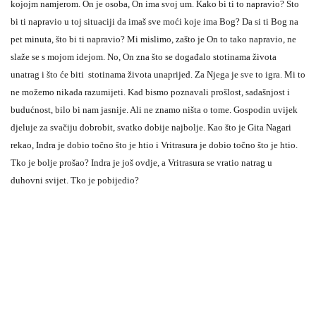
kojojm namjerom. On je osoba, On ima svoj um. Kako bi ti to napravio? Što
bi ti napravio u toj situaciji da imaš sve moći koje ima Bog? Da si ti Bog na
pet minuta, što bi ti napravio? Mi mislimo, zašto je On to tako napravio, ne
slaže se s mojom idejom. No, On zna što se događalo stotinama života
unatrag i što će biti stotinama života unaprijed. Za Njega je sve to igra. Mi to
ne možemo nikada razumijeti. Kad bismo poznavali prošlost, sadašnjost i
budućnost, bilo bi nam jasnije. Ali ne znamo ništa o tome. Gospodin uvijek
djeluje za svačiju dobrobit, svatko dobije najbolje. Kao što je Gita Nagari
rekao, Indra je dobio točno što je htio i Vritrasura je dobio točno što je htio.
Tko je bolje prošao? Indra je još ovdje, a Vritrasura se vratio natrag u
duhovni svijet. Tko je pobijedio?