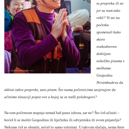
tu prepreku ili ne
jer su nam tako
rekli? Vi ste na
početku
spomenuli kako
skoro
svakodnevno
dobiijate
nekoliko pisama s
molbama
Gospodnu
Nrisimhadevu da
ukloni takve prepreke, zato pitam. Što nama početnicima savjetujete da
učinimo situaciji poput ove u kojoj su se našli polubogovi?
Na tom početnom stupnju nemaš baš puno izbora, zar ne? Što ćeš učiniti –
hoćeš li se moliti Gospodinu ili liječniku ili odvjetniku ili svom prijatelju?
Nekome ćeš se obratiti, nećeš to samo tolerirati. U takvom slučaju, nema štete