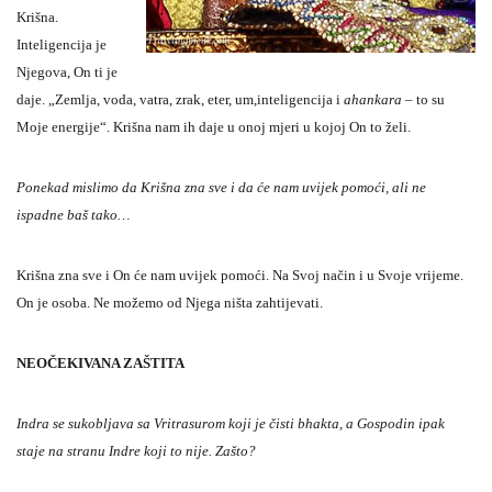
Krišna.
Inteligencija je
Njegova, On ti je
daje. „Zemlja, voda, vatra, zrak, eter, um,inteligencija i
ahankara
– to su
Moje energije“. Krišna nam ih daje u onoj mjeri u kojoj On to želi.
Ponekad mislimo da Krišna zna sve i da će nam uvijek pomoći, ali ne
ispadne baš tako…
Krišna zna sve i On će nam uvijek pomoći. Na Svoj način i u Svoje vrijeme.
On je osoba. Ne možemo od Njega ništa zahtijevati.
NEOČEKIVANA ZAŠTITA
Indra se sukobljava sa Vritrasurom koji je čisti bhakta, a Gospodin ipak
staje na stranu Indre koji to nije. Zašto?