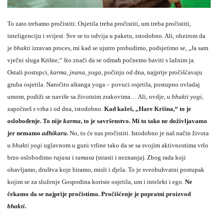
To zato trebamo pročistiti. Osjetila treba pročistiti, um treba pročistiti,
inteligenciju i svijest. Sve se to odvija u paketu, istodobno. Ali, obzirom da
je
bhakti
izravan proces, mi kad se ujutro probudimo, podsjetimo se, „Ja sam
vječni sluga Krišne,“ što znači da se odmah počnemo baviti s lažnim ja.
Ostali postupci,
karma, jnana, yoga
, počinju od dna, najprije pročišćavaju
gruba osjetila. Naročito aštanga yoga – povuci osjetila, postupno ovladaj
umom, podiži se naviše sa životnim zrakovima… Ali, ovdje, u
bhakti yogi
,
započneš s vrha i od dna, istodobno.
Kad kažeš, „Hare Krišna,“ to je
oslobođenje. To nije
karma
, to je savršenstvo. Mi to tako ne doživljavamo
jer nemamo
adhikaru
.
No, to će nas pročistiti. Istodobno je naš način života
u
bhakti yogi
uglavnom u guni vrline tako da se sa svojim aktivnostima vrlo
brzo oslobodimo
rajasa
i
tamasa
(strasti i neznanja). Zbog rada koji
obavljamo, društva koje biramo, misli i djela. To je sveobuhvatni postupak
kojim se za služenje Gospodina koriste osjetila, um i intelekt i ego.
Ne
čekamo da se najprije pročistimo. Pročišćenje je popratni proizvod
bhakti
.