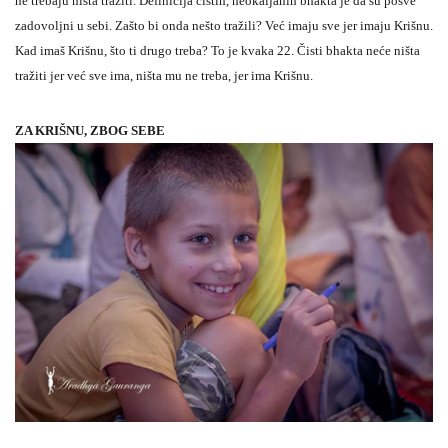
ne trebaju ništa tražiti. Definicija čistih, neokaljanih bhakta je da su posve
zadovoljni u sebi. Zašto bi onda nešto tražili? Već imaju sve jer imaju Krišnu.
Kad imaš Krišnu, što ti drugo treba? To je kvaka 22. Čisti bhakta neće ništa
tražiti jer već sve ima, ništa mu ne treba, jer ima Krišnu.
ZA KRIŠNU, ZBOG SEBE