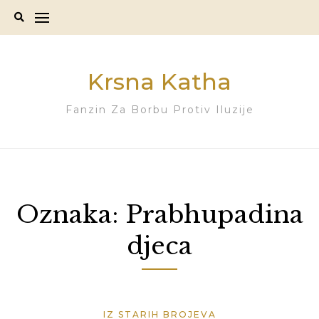
Skip
to
content
Krsna Katha
Fanzin Za Borbu Protiv Iluzije
Oznaka:
Prabhupadina
djeca
IZ STARIH BROJEVA