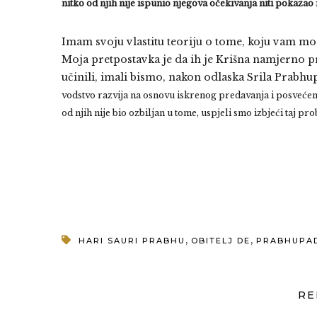
nitko od njih nije ispunio njegova očekivanja niti pokaza
Imam svoju vlastitu teoriju o tome, koju vam mo
Moja pretpostavka je da ih je Krišna namjerno pr
učinili, imali bismo, nakon odlaska Srila Prabh
vodstvo razvija na osnovu iskrenog predavanja i posvećenj
od njih nije bio ozbiljan u tome, uspjeli smo izbjeći taj pr
,
,
HARI SAURI PRABHU
OBITELJ DE
PRABHUPAD
RE