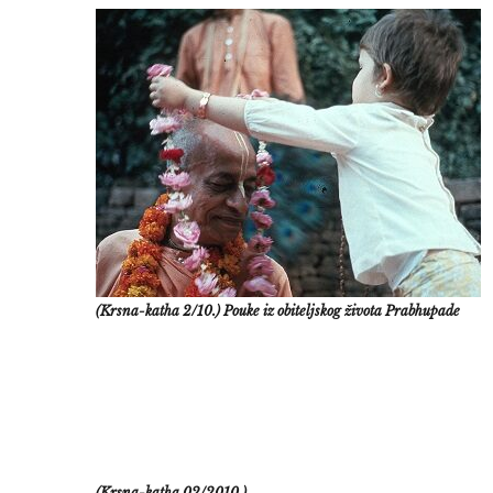
(Krsna-katha 2/10.) Pouke iz obiteljskog života Prabhupade
(Krsna-katha 02/2010.)