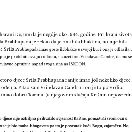
harani De, umrla je negdje oko 1984. godine. Pri kraju života
la Prabhupada je rekao da je ona bila bhaktina, no nije bila
e Srila
Prabhupada imao goste ili bhakte u svojoj kući, ona je odlazila 
o je pridobiti i svoju rodbinu, s izuzetkom Vrindavan Candre, da mu se
jim javno optužuje napad svoga sina na ISKCON.
etoro djece Srila Prabhupada ranije imao još nekoliko djece,
rođenja. Pitao sam Vrindavan Candru i on je to potvrdio.
e imao dobru ‘karmu’ (u njegovom slučaju Krišnin neposredn
o djece nije ozbiljno prihvatilo svjesnost Krišne, pomažući svom ocu u
 otac je bio maha-bhagavata pa im je povratak kući, Bogu, zajamčen. No,