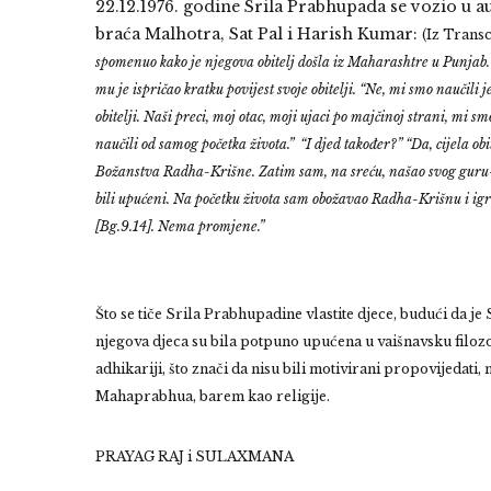
22.12.1976. godine Srila Prabhupada se vozio u 
braća Malhotra, Sat Pal i Harish Kumar:
(Iz Trans
spomenuo kako je njegova obitelj došla iz Maharashtre u Punja
mu je ispričao kratku povijest svoje obitelji. “Ne, mi smo naučili 
obitelji. Naši preci, moj otac, moji ujaci po majčinoj strani, m
naučili od samog početka života.”
“I djed također?”
“Da, cijela o
Božanstva Radha-Krišne. Zatim sam, na sreću, našao svog guru-
bili upućeni. Na početku života sam
obožavao Radha-Krišnu i igra
[Bg.9.14]. Nema promjene.”
Što se tiče Srila Prabhupadine vlastite djece, budući da je
njegova djeca su bila potpuno upućena u vaišnavsku filozof
adhikariji, što znači da nisu bili motivirani propovijedati, n
Mahaprabhua, barem kao religije.
PRAYAG RAJ i SULAXMANA