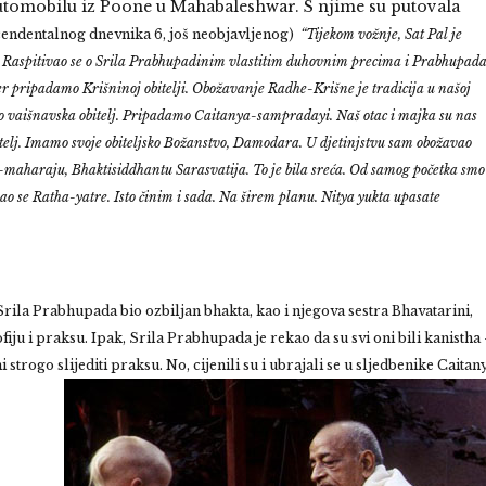
automobilu iz Poone u Mahabaleshwar. S njime su putovala
cendentalnog dnevnika 6, još neobjavljenog)
“
Tijekom vožnje, Sat Pal je
b. Raspitivao se o Srila Prabhupadinim vlastitim duhovnim precima i Prabhupad
jer pripadamo Krišninoj obitelji.
Obožavanje Radhe-Krišne je tradicija u našoj
i smo vaišnavska obitelj. Pripadamo Caitanya-sampradayi. Naš otac i majka su nas
bitelj. Imamo svoje obiteljsko Božanstvo, Damodara. U djetinjstvu sam obožavao
maharaju, Bhaktisiddhantu Sarasvatija. To je bila sreća. Od samog početka smo
o se Ratha-yatre. Isto činim i sada. Na širem planu. Nitya yukta upasate
 Srila Prabhupada bio ozbiljan bhakta, kao i njegova sestra Bhavatarini,
iju i praksu. Ipak, Srila Prabhupada je rekao da su svi oni bili kanistha
i strogo slijediti praksu. No, cijenili su i ubrajali se u sljedbenike Caitan