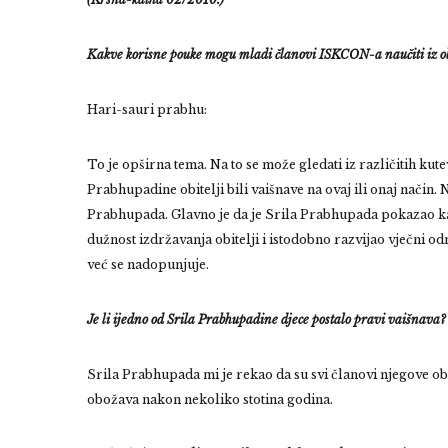
Kakve korisne pouke mogu mladi članovi ISKCON-a naučiti iz ob
Hari-sauri prabhu:
To je opširna tema. Na to se može gledati iz različitih kutev
Prabhupadine obitelji bili vaišnave na ovaj ili onaj način. 
Prabhupada.
Glavno je da je Srila Prabhupada pokazao kak
dužnost izdržavanja obitelji i istodobno razvijao vječni o
već se nadopunjuje.
Je li ijedno od Srila Prabhupadine djece postalo pravi vaišnava
Srila Prabhupada mi je rekao da su svi članovi njegove obit
obožava nakon nekoliko stotina godina.