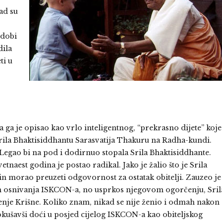
ad su
 dobi
dila
ti u
ga je opisao kao vrlo inteligentnog, “prekrasno dijete” koje
 Srila Bhaktisiddhantu Sarasvatija Thakuru na Radha-kundi.
 Legao bi na pod i dodirnuo stopala Srila Bhaktisiddhante.
etnaest godina je postao radikal. Jako je žalio što je Srila
sin morao preuzeti odgovornost za ostatak obitelji. Zauzeo je
on osnivanja ISKCON-a, no usprkos njegovom ogorčenju, Sril
enje Krišne. Koliko znam, nikad se nije ženio i odmah nakon
kušavši doći u posjed cijelog ISKCON-a kao obiteljskog