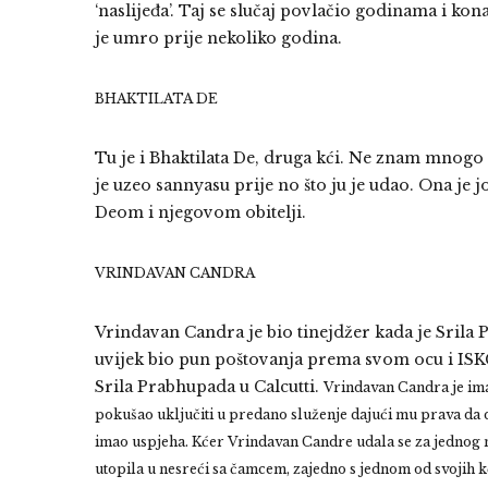
‘naslijeđa’. Taj se slučaj povlačio godinama i k
je umro prije nekoliko godina.
BHAKTILATA DE
Tu je i Bhaktilata De, druga kći. Ne znam mnogo o 
je uzeo sannyasu prije no što ju je udao. Ona je 
Deom i njegovom obitelji.
VRINDAVAN CANDRA
Vrindavan Candra je bio tinejdžer kada je Srila 
uvijek bio pun poštovanja prema svom ocu i ISKC
Srila Prabhupada u Calcutti.
Vrindavan Candra je im
pokušao uključiti u predano služenje dajući mu prava da di
imao uspjeha.
Kćer Vrindavan Candre udala se za jednog n
utopila u nesreći sa čamcem, zajedno s jednom od svojih kć