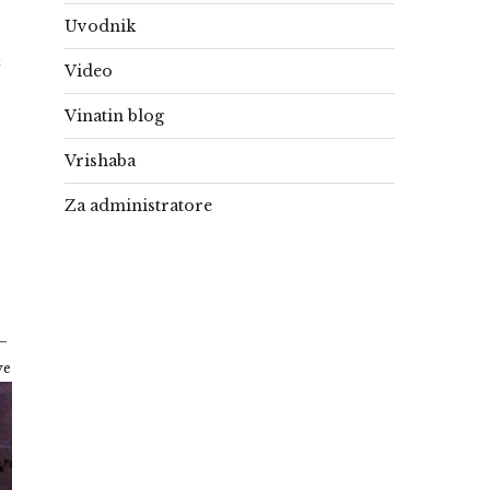
Uvodnik
a
Video
Vinatin blog
Vrishaba
Za administratore
 –
ye