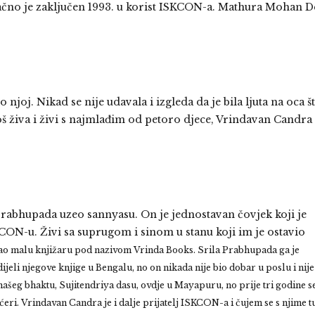
onačno je zaključen 1993. u korist ISKCON-a. Mathura Mohan D
njoj. Nikad se nije udavala i izgleda da je bila ljuta na oca š
još živa i živi s najmlađim od petoro djece, Vrindavan Candra
Prabhupada uzeo sannyasu. On je jednostavan čovjek koji je
ON-u. Živi sa suprugom i sinom u stanu koji im je ostavio
ao malu knjižaru pod nazivom Vrinda Books. Srila Prabhupada ga je
jeli njegove knjige u Bengalu, no on nikada nije bio dobar u poslu i nije
ašeg bhaktu, Sujitendriya dasu, ovdje u Mayapuru, no prije tri godine s
eri. Vrindavan Candra je i dalje prijatelj ISKCON-a i čujem se s njime tu