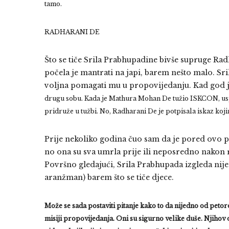
tamo.
RADHARANI DE
Što se tiče Srila Prabhupadine bivše supruge Rad
počela je mantrati na japi, barem nešto malo. Sri
voljna pomagati mu u propovijedanju. Kad god j
drugu sobu.
Kada je Mathura Mohan De tužio ISKCON, uspi
pridruže u tužbi. No, Radharani De je potpisala iskaz ko
Prije nekoliko godina čuo sam da je pored ovo p
no ona su sva umrla prije ili neposredno nakon 
Površno gledajući, Srila Prabhupada izgleda nij
aranžman) barem što se tiče djece.
Može se sada postaviti pitanje kako to da nijedno od petor
misiji propovijedanja. Oni su sigurno velike duše. Njihov