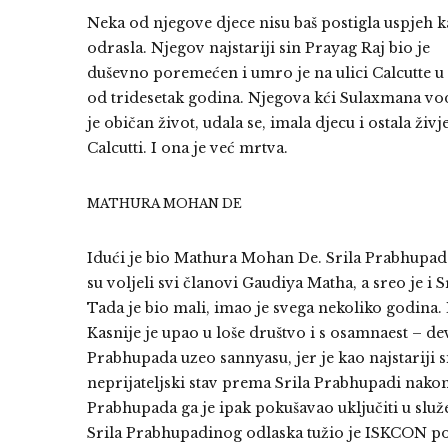
Neka od njegove djece nisu baš postigla uspjeh k
odrasla. Njegov najstariji sin Prayag Raj bio je
duševno poremećen i umro je na ulici Calcutte u
od tridesetak godina. Njegova kći Sulaxmana vo
je običan život, udala se, imala djecu i ostala živje
Calcutti. I ona je već mrtva.
MATHURA MOHAN DE
Idući je bio Mathura Mohan De. Srila Prabhupada 
su voljeli svi članovi Gaudiya Matha, a sreo je i
Tada je bio mali, imao je svega nekoliko godina.
Kasnije je upao u loše društvo i s osamnaest – dev
Prabhupada uzeo sannyasu, jer je kao najstariji 
neprijateljski stav prema Srila Prabhupadi nak
Prabhupada ga je ipak pokušavao uključiti u služ
Srila Prabhupadinog odlaska tužio je ISKCON po