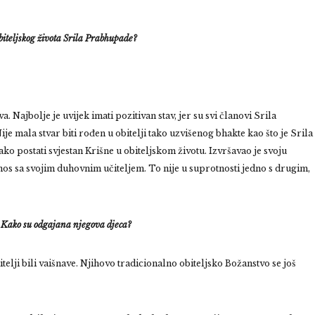
iteljskog života Srila Prabhupade?
a. Najbolje je uvijek imati pozitivan stav, jer su svi članovi Srila
Nije mala stvar biti rođen u obitelji tako uzvišenog bhakte kao što je Srila
o postati svjestan Krišne u obiteljskom životu. Izvršavao je svoju
dnos sa svojim duhovnim učiteljem. To nije u suprotnosti jedno s drugim,
? Kako su odgajana njegova djeca?
elji bili vaišnave. Njihovo tradicionalno obiteljsko Božanstvo se još