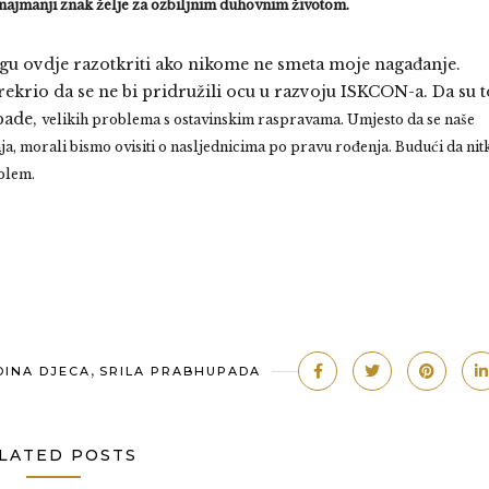
o najmanji znak želje za ozbiljnim duhovnim životom.
gu ovdje razotkriti ako nikome ne smeta moje nagađanje.
ekrio da se ne bi pridružili ocu u razvoju ISKCON-a. Da su t
upade,
velikih problema s ostavinskim raspravama. Umjesto da se naše
a, morali bismo ovisiti o nasljednicima po pravu rođenja. Budući da nit
oblem.
,
INA DJECA
SRILA PRABHUPADA
LATED POSTS