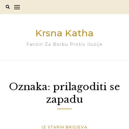
Skip
to
content
Krsna Katha
Fanzin Za Borbu Protiv Iluzije
Oznaka:
prilagoditi se
zapadu
IZ STARIH BROJEVA