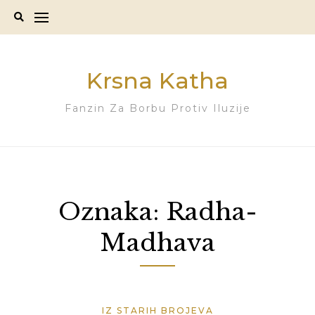
Skip
to
content
Krsna Katha
Fanzin Za Borbu Protiv Iluzije
Oznaka:
Radha-
Madhava
IZ STARIH BROJEVA