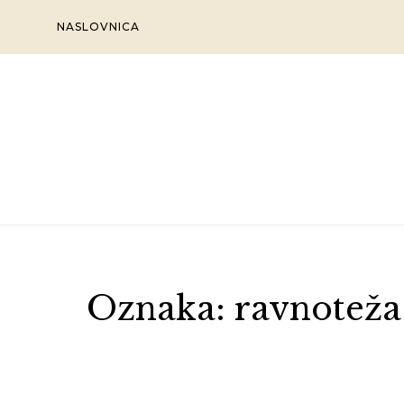
Skip
NASLOVNICA
to
content
Oznaka:
ravnoteža 