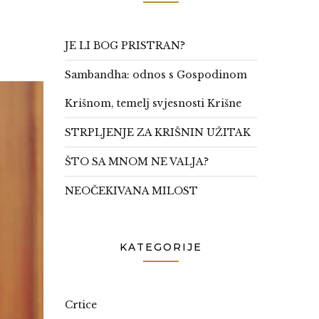
JE LI BOG PRISTRAN?
Sambandha: odnos s Gospodinom
Krišnom, temelj svjesnosti Krišne
STRPLJENJE ZA KRIŠNIN UŽITAK
ŠTO SA MNOM NE VALJA?
NEOČEKIVANA MILOST
KATEGORIJE
Crtice