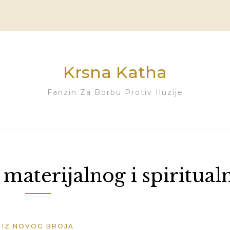
Krsna Katha
Fanzin Za Borbu Protiv Iluzije
materijalnog i spiritual
IZ NOVOG BROJA