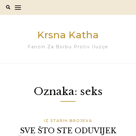
Skip
to
content
Krsna Katha
Fanzin Za Borbu Protiv Iluzije
Oznaka:
seks
IZ STARIH BROJEVA
SVE ŠTO STE ODUVIJEK