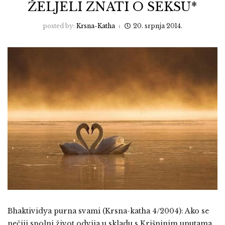
ŽELJELI ZNATI O SEKSU*
posted by:
Krsna-Katha
20. srpnja 2014.
Bhaktividya purna svami (Krsna-katha 4/2004): Ako se
nečiji spolni život odvija u skladu s Krišninim uputama,