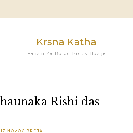
Krsna Katha
Fanzin Za Borbu Protiv Iluzije
haunaka Rishi das
IZ NOVOG BROJA