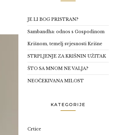
JE LI BOG PRISTRAN?
Sambandha: odnos s Gospodinom
Krišnom, temelj svjesnosti Krišne
STRPLJENJE ZA KRIŠNIN UŽITAK
ŠTO SA MNOM NE VALJA?
NEOČEKIVANA MILOST
KATEGORIJE
Crtice