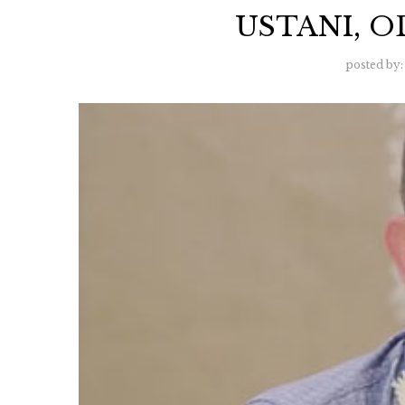
USTANI, OD
posted by