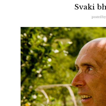
Svaki bh
posted by