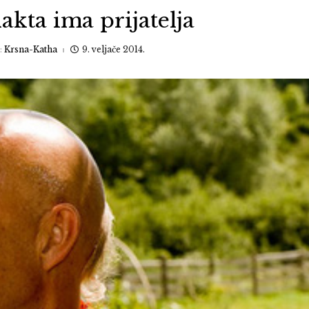
akta ima prijatelja
:
Krsna-Katha
9. veljače 2014.