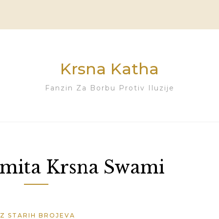
Krsna Katha
Fanzin Za Borbu Protiv Iluzije
mita Krsna Swami
IZ STARIH BROJEVA