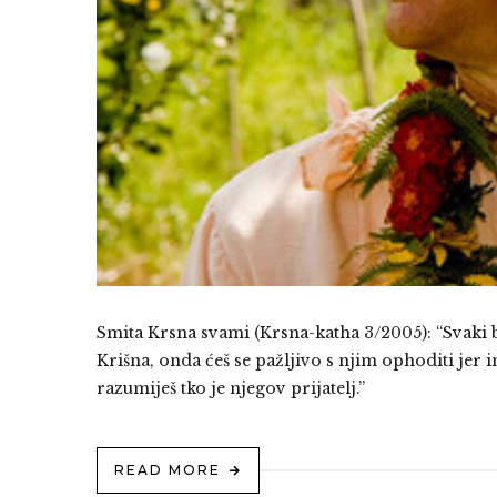
Smita Krsna svami (Krsna-katha 3/2005): “Svaki bh
Krišna, onda ćeš se pažljivo s njim ophoditi jer 
razumiješ tko je njegov prijatelj.”
READ MORE