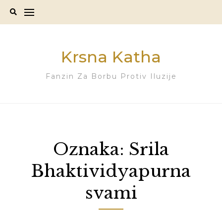
Skip
to
content
Krsna Katha
Fanzin Za Borbu Protiv Iluzije
Oznaka:
Srila
Bhaktividyapurna
svami