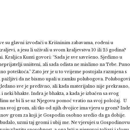
e su glavni izvođači u Krišninim zabavama, rođeni u
raljevi, a jesu li uživali u svom kraljevstvu 10 ili 25 godina?
tni. Kraljica Kunti govori: “Sada je sve savršeno. Sjedimo u
neprijatelji uništeni, ali sada odista ne mislimo na Tebe. Puno
puno poteškoća.” Zato jer je u to vrijeme postojala razmjena s
 pažljivi da ne bismo upali u zamku polubogova. Polubogovi
 gledano sve je predivno, ali kada materijalno nije prekrasno,
i neki bhakte. Indra je bhakta, a kada je izbačen sa svog
dinu ne bi li se uz Njegovu pomoć vratio na svoj položaj. U
ma svoj grom, ali tko od njih dvojice ima vjeru u grom? Ind
dinov grom za koji je Gospodin osobno sredio da ga dobije.
i budalo, uzmi taj gromi i ubij me. Ne vjeruješ u Gospodinovu
svoju vlastitu sposobnost, a ona leži u njegovoj toljazi i slonu