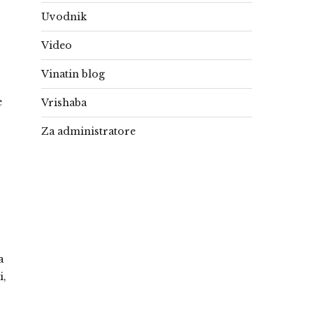
Uvodnik
Video
Vinatin blog
e
Vrishaba
Za administratore
a
i,