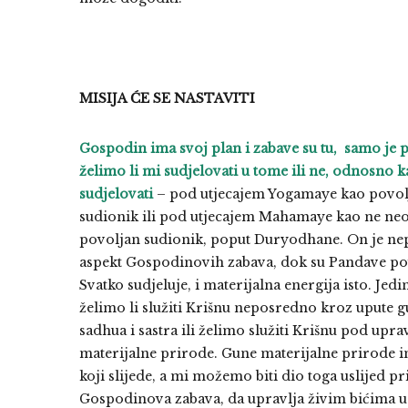
MISIJA ĆE SE NASTAVITI
Gospodin ima svoj plan i zabave su tu, samo je p
želimo li mi sudjelovati u tome ili ne, odnosno 
sudjelovati
– pod utjecajem Yogamaye kao povol
sudionik ili pod utjecajem Mahamaye kao ne n
povoljan sudionik, poput Duryodhane. On je ne
aspekt Gospodinovih zabava, dok su Pandave po
Svatko sudjeluje, i materijalna energija isto. Jedi
želimo li služiti Krišnu neposredno kroz upute g
sadhua i sastra ili želimo služiti Krišnu pod up
materijalne prirode. Gune materijalne prirode i
koji slijede, a mi možemo biti dio toga uslijed pris
Gospodinova zabava, da upravlja živim bićima u