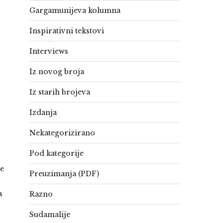
Gargamunijeva kolumna
Inspirativni tekstovi
Interviews
Iz novog broja
Iz starih brojeva
Izdanja
Nekategorizirano
Pod kategorije
je
Preuzimanja (PDF)
a
Razno
Sudamalije