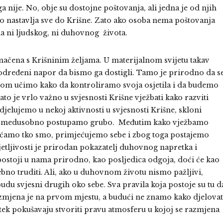
a nije. No, obje su dostojne poštovanja, ali jedna je od njih
e to nastavlja sve do Krišne. Zato ako osoba nema poštovanja
a ni ljudskog, ni duhovnog života.
načena s Krišninim željama. U materijalnom svijetu takav
određeni napor da bismo ga dostigli. Tamo je prirodno da s
anom učimo kako da kontroliramo svoja osjetila i da budemo
 je vrlo važno u svjesnosti Krišne vježbati kako razviti
djelujemo u nekoj aktivnosti u svjesnosti Krišne, skloni
u medusobno postupamo grubo. Međutim kako vježbamo
hvaćamo tko smo, primjećujemo sebe i zbog toga postajemo
jetljivosti je prirodan pokazatelj duhovnog napretka i
 postoji u nama prirodno, kao posljedica odgoja, doći će kao
no truditi. Ali, ako u duhovnom životu nismo pažljivi,
udu svjesni drugih oko sebe. Sva pravila koja postoje su tu d
mjena je na prvom mjestu, a budući ne znamo kako djelovat
na tek pokušavaju stvoriti pravu atmosferu u kojoj se razmjena