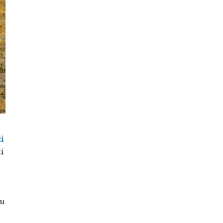
i
i
 u