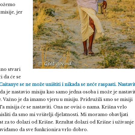
 možemo
isije, jer
no stvari
i da će se
itanye se ne može uništiti i nikada se neće raspasti. Nastavit
a je nastavio misiju kao samo jedna osoba i može je nastavit
Važno je da imamo vjeru u misiju. Pridružili smo se misiji
isija će se nastaviti. Ona ne ovisi o nama. Krišna vrlo
liti da smo mi vršitelji djelatnosti. Mi moramo obavljati
 za to dolazi od Krišne. Rezultat dolazi od Krišne i uživanje
 uviđamo da sve funkcionira vrlo dobro.