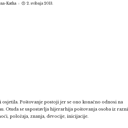
sna-Katha
2. svibnja 2013.
i osjetila. Poštovanje postoji jer se ono konačno odnosi na
. Otuda se uspostavlja hijerarhija poštovanja osoba iz razn
ći, položaja, znanja, devocije, inicijacije.