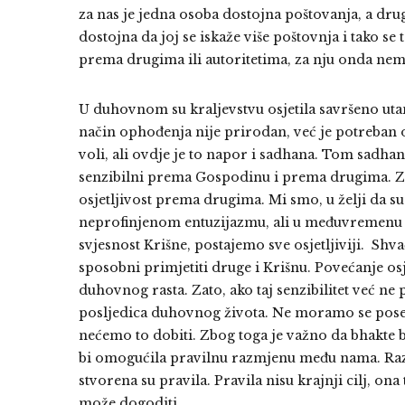
za nas je jedna osoba dostojna poštovanja, a drug
dostojna da joj se iskaže više poštovnja i tako s
prema drugima ili autoritetima, za nju onda nem
U duhovnom su kraljevstvu osjetila savršeno uta
način ophođenja nije prirodan, već je potreban 
voli, ali ovdje je to napor i sadhana. Tom sadh
senzibilni prema Gospodinu i prema drugima. Zato
osjetljivost prema drugima. Mi smo, u želji da su
neprofinjenom entuzijazmu, ali u međuvremen
svjesnost Krišne, postajemo sve osjetljiviji. S
sposobni primjetiti druge i Krišnu. Povećanje os
duhovnog rasta. Zato, ako taj senzibilitet već ne
posljedica duhovnog života. Ne moramo se poseb
nećemo to dobiti. Zbog toga je važno da bhakte b
bi omogućila pravilnu razmjenu među nama. Raz
stvorena su pravila. Pravila nisu krajnji cilj, o
može dogoditi.