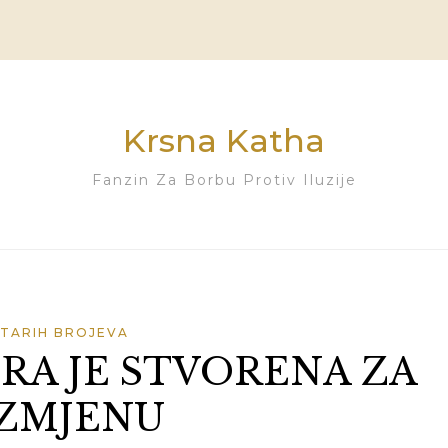
Krsna Katha
Fanzin Za Borbu Protiv Iluzije
STARIH BROJEVA
RA JE STVORENA ZA
ZMJENU