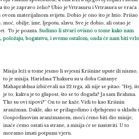
a što je zapravo želio? Ubio je Vrtrasuru i Vrtrasura se vraća
 u ovom materijalnom svijetu. Dobio je ono što je htio. Prišao
moć, obilje, ime, ljepotu, slavu. Sve je dobio, ali ostao je
jet. To je poanta.
Sudimo li stvari ovisno o tome kako nam
 položaju, bogatstvu, i svemu ostalom, onda će nam biti vrlo
Misija leži u tome jesmo li svjesni Krišnine upute ili nismo,
to je misija. Haridasa Thakuru su u doba Caitanye
Mahaprabhua izbičevali na 22 trga, ali nije se pitao: “Hej, št
je to, kakva je to glupost, što se to događa? Ja sam Brahma.
Tko su ovi tipovi?” On to ne kaže. Vidi to kao Krišnin
aranžman. Dakle, ako se prilagodimo i djelujemo u skladu 
Gospodinovim aranžmanom, moći ćemo biti dio misije,
inače ćemo ostati sa strane, a misija će se nastaviti. U to
moramo imati potpunu vjeru.