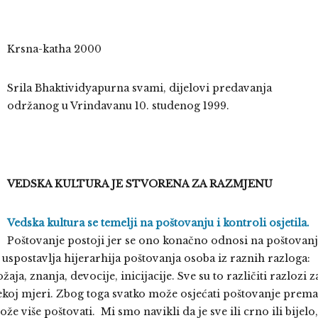
Krsna-katha 2000
Srila Bhaktividyapurna svami, dijelovi predavanja
održanog u Vrindavanu 10. studenog 1999.
VEDSKA KULTURA JE STVORENA ZA RAZMJENU
Vedska kultura se temelji na poštovanju i kontroli osjetila.
Poštovanje postoji jer se ono konačno odnosi na poštovan
uspostavlja hijerarhija poštovanja osoba iz raznih razloga:
aja, znanja, devocije, inicijacije. Sve su to različiti razlozi z
nekoj mjeri. Zbog toga svatko može osjećati poštovanje prema
e više poštovati. Mi smo navikli da je sve ili crno ili bijelo,