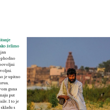
itanje
kako želimo
jan
eophodno
povoljni
voljni.
no je upitno
urua,
ravom guna
maju put
ile. I to je
 skladu s