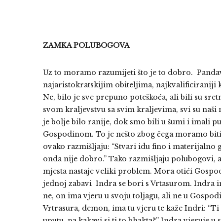
ZAMKA POLUBOGOVA
Uz to moramo razumijeti što je to dobro. Pandav
najaristokratskijim obiteljima, najkvalificiraniji k
Ne, bilo je sve prepuno poteškoća, ali bili su sre
svom kraljevstvu sa svim kraljevima, svi su naši 
je bolje bilo ranije, dok smo bili u šumi i imali 
Gospodinom. To je nešto zbog čega moramo biti
ovako razmišljaju: “Stvari idu fino i materijalno
onda nije dobro.” Tako razmišljaju polubogovi, a 
mjesta nastaje veliki problem. Mora otići Gospo
jednoj zabavi Indra se bori s Vrtasurom. Indra i
ne, on ima vjeru u svoju toljagu, ali ne u Gospo
Vrtrasura, demon, ima tu vjeru te kaže Indri: “T
uputu, pa kakavi si ti to bhakta?” Indra vjeruje u 