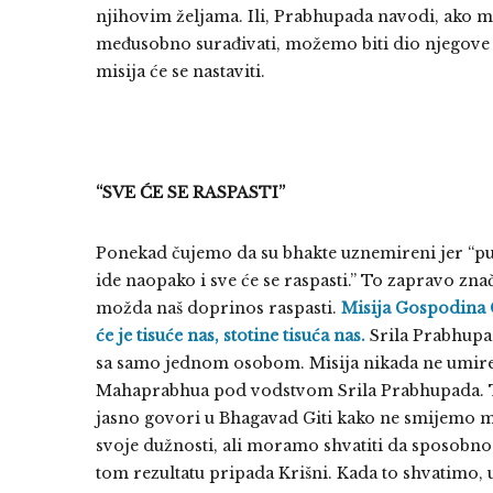
njihovim željama. Ili, Prabhupada navodi, ako
međusobno surađivati, možemo biti dio njegove m
misija će se nastaviti.
“SVE ĆE SE RASPASTI”
Ponekad čujemo da su bhakte uznemireni jer “pu
ide naopako i sve će se raspasti.” To zapravo znač
možda naš doprinos raspasti.
Misija Gospodina Ca
će je tisuće nas, stotine tisuća nas.
Srila Prabhupad
sa samo jednom osobom. Misija nikada ne umire. 
Mahaprabhua pod vodstvom Srila Prabhupada. Ta m
jasno govori u Bhagavad Giti kako ne smijemo mis
svoje dužnosti, ali moramo shvatiti da sposobnost
tom rezultatu pripada Krišni. Kada to shvatimo,