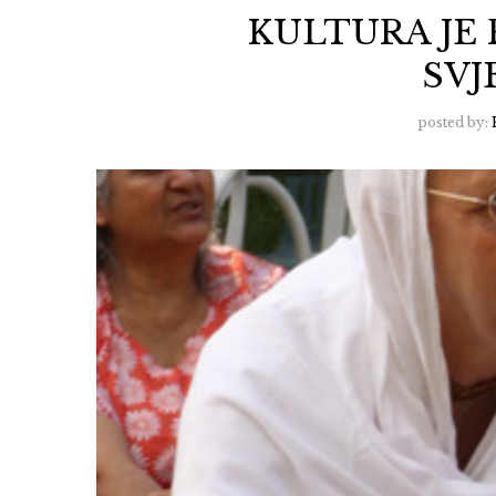
KULTURA JE
SV
posted by: