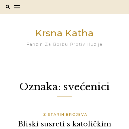
Skip
to
content
Krsna Katha
Fanzin Za Borbu Protiv Iluzije
Oznaka:
svećenici
IZ STARIH BROJEVA
Bliski susreti s katoličkim