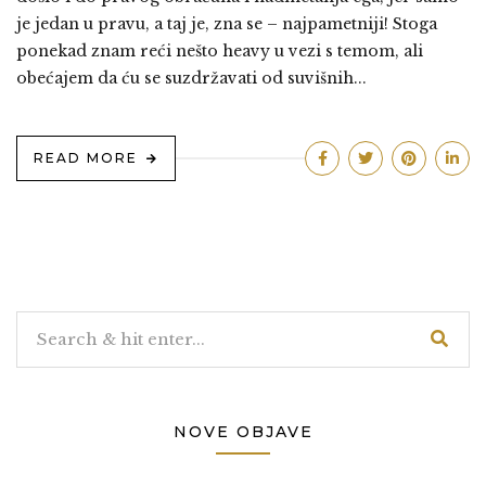
je jedan u pravu, a taj je, zna se – najpametniji! Stoga
ponekad znam reći nešto heavy u vezi s temom, ali
obećajem da ću se suzdržavati od suvišnih...
READ MORE
NOVE OBJAVE