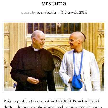
vrstama
posted by:
Krsna-Katha
2. travnja 2015.
Brighu prabhu (Krsna-katha 05/2003): Ponekad bi čak
došlo i do pravog obračuna i nadmetanja ega, jer samo