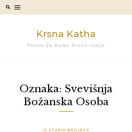
Skip
to
content
Krsna Katha
Fanzin Za Borbu Protiv Iluzije
Oznaka:
Svevišnja
Božanska Osoba
IZ STARIH BROJEVA