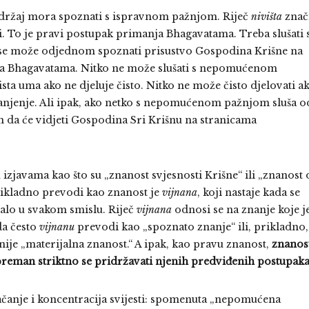
sadržaj mora spoznati s ispravnom pažnjom. Riječ
nivišta
znač
. To je pravi postupak primanja Bhagavatama. Treba slušati 
e može odjednom spoznati prisustvo Gospodina Krišne na
nja Bhagavatama. Nitko ne može slušati s nepomućenom
sta uma ako ne djeluje čisto. Nitko ne može čisto djelovati a
branjenje. Ali ipak, ako netko s nepomućenom pažnjom sluša o
 da će vidjeti Gospodina Sri Krišnu na stranicama
izjavama kao što su „znanost svjesnosti Krišne“ ili „znanost 
rikladno prevodi kao znanost je
vijnana
, koji nastaje kada se
ačalo u svakom smislu. Riječ
vijnana
odnosi se na znanje koje j
da često
vijnanu
prevodi kao „spoznato znanje“ ili, prikladno,
ije „materijalna znanost.“ A ipak, kao pravu znanost,
znanos
spreman striktno se pridržavati njenih predviđenih postupaka
jačanje i koncentracija svijesti: spomenuta „nepomućena