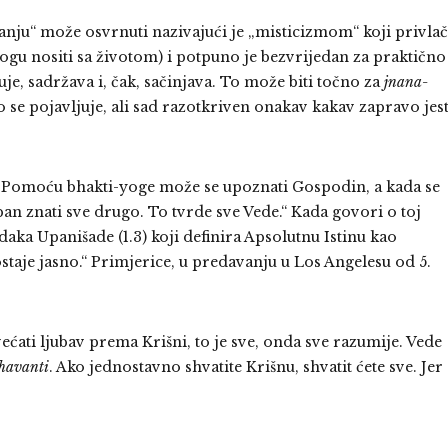
znanju“ može osvrnuti nazivajući je „misticizmom“ koji privlač
mogu nositi sa životom) i potpuno je bezvrijedan za praktično
uje, sadržava i, čak, sačinjava. To može biti točno za
jnana-
 se pojavljuje, ali sad razotkriven onakav kakav zapravo jest
 „Pomoću bhakti-yoge može se upoznati Gospodin, a kada se
n znati sve drugo. To tvrde sve Vede.“ Kada govori o toj
daka Upanišade (1.3) koji definira Apsolutnu Istinu kao
staje jasno.“ Primjerice, u predavanju u Los Angelesu od 5.
ćati ljubav prema Krišni, to je sve, onda sve razumije. Vede
havanti
. Ako jednostavno shvatite Krišnu, shvatit ćete sve. Jer