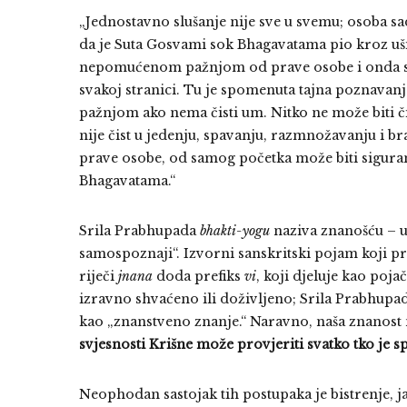
„Jednostavno slušanje nije sve u svemu; osoba 
da je Suta Gosvami sok Bhagavatama pio kroz uši
nepomućenom pažnjom od prave osobe i onda s
svakoj stranici. Tu je spomenuta tajna poznava
pažnjom ako nema čisti um. Nitko ne može biti či
nije čist u jedenju, spavanju, razmnožavanju i 
prave osobe, od samog početka može biti siguran
Bhagavatama.“
Srila Prabhupada
bhakti-yogu
naziva znanošću – u 
samospoznaji“. Izvorni sanskritski pojam koji p
riječi
jnana
doda prefiks
vi
, koji djeluje kao poj
izravno shvaćeno ili doživljeno; Srila Prabhupa
kao „znanstveno znanje.“ Naravno, naša znanost n
svjesnosti Krišne može provjeriti svatko tko je 
Neophodan sastojak tih postupaka je bistrenje, 