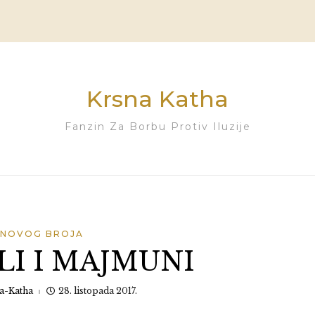
Krsna Katha
Fanzin Za Borbu Protiv Iluzije
 NOVOG BROJA
I I MAJMUNI
a-Katha
28. listopada 2017.