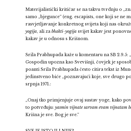
Materijalistički kritičar se na takvu tvrdnju o „
samo „bjegunce“ (eng. escapists, one koji se ne 
rasvjetljavanje konkretnog svijeta koji nas okruž
yogija
, ali za
bhakti-yogija
svijet kakav jest ponovno
kakav je u odnosu s Krišnom.
Srila Prabhupada kaže u komentaru na SB 2.9.5:
Gospodin upozna kao Svevišnji, čovjek je sposoba
poanti Srila Prabhupada često citira tekst iz Mun
jedinstveno biće „poznavajući koje, sve drugo po
srpnja 1971.:
„Onaj tko primjenjuje ovaj sustav yoge, kako pove
to potvrđuju:
yasmin vijnate sarvam evam vijnatam b
Krišna je sve. Bog je sve.“
SVE JE ISTO ILI NIJE?