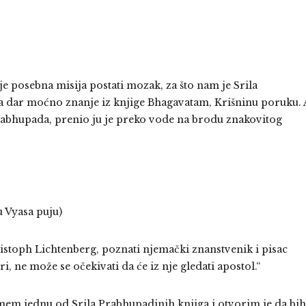
je posebna misija postati mozak, za što nam je Srila
a dar moćno znanje iz knjige Bhagavatam, Krišninu poruku. 
 Prabhupada, prenio ju je preko vode na brodu znakovitog
u Vyasa puju)
ristoph Lichtenberg, poznati njemački znanstvenik i pisac
i, ne može se očekivati da će iz nje gledati apostol.“
mem jednu od Srila Prabhupadinih knjiga i otvorim je da bih