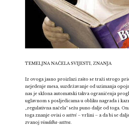
TEMELJNA NAČELA SVIJESTI, ZNANJA
Iz ovoga jasno proizlazi zašto se traži strogo pr
nejedenje mesa, suzdržavanje od uzimanja opojn
nas je sklona automatski takva ograničenja prog
uglavnom s posljedicama u obliku nagrada i kazni, 
„regulativna načela“ sežu puno dalje od toga. On
toga znanje ovisi o
sattvi
– vrlini – a da bi se dalj
zvanoj
visuddha-sattva
.