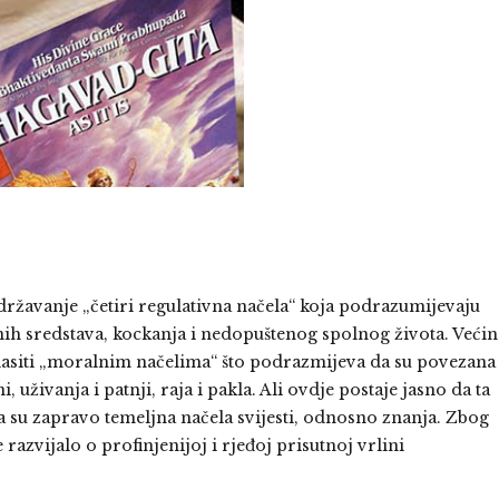
idržavanje „četiri regulativna načela“ koja podrazumijevaju
ih sredstava, kockanja i nedopuštenog spolnog života. Većin
lasiti „moralnim načelima“ što podrazmijeva da su povezana
uživanja i patnji, raja i pakla. Ali ovdje postaje jasno da ta
a su zapravo temeljna načela svijesti, odnosno znanja. Zbog
e razvijalo o profinjenijoj i rjeđoj prisutnoj vrlini