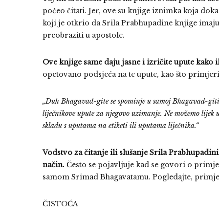
počeo čitati. Jer, ove su knjige iznimka koja doka
koji je otkrio da Srila Prabhupadine knjige ima
preobraziti u apostole.
Ove knjige same daju jasne i izričite upute kako ih 
opetovano podsjeća na te upute, kao što primjeri
„Duh Bhagavad-gite se spominje u samoj Bhagavad-giti. Ra
liječnikove upute za njegovo uzimanje. Ne možemo lijek uz
skladu s uputama na etiketi ili uputama liječnika.“
Vodstvo za čitanje ili slušanje Srila Prabhupadini
način.
Često se pojavljuje kad se govori o primj
samom Srimad Bhagavatamu. Pogledajte, primjeri
ČISTOĆA