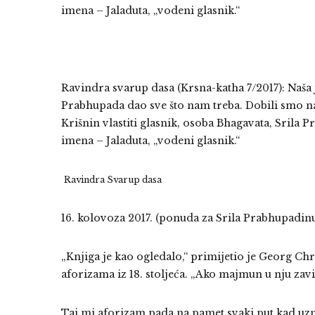
imena – Jaladuta, „vodeni glasnik.“
Ravindra svarup dasa (Krsna-katha 7/2017): Naša 
Prabhupada dao sve što nam treba. Dobili smo n
Krišnin vlastiti glasnik, osoba Bhagavata, Srila
imena – Jaladuta, „vodeni glasnik.“
Ravindra Svarup dasa
16. kolovoza 2017. (ponuda za Srila Prabhupadin
„Knjiga je kao ogledalo,“ primijetio je Georg Ch
aforizama iz 18. stoljeća. „Ako majmun u nju zavir
Taj mi aforizam pada na pamet svaki put kad uz