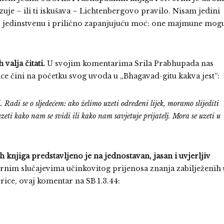
zuje – ili ti iskušava – Lichtenbergovo pravilo. Nisam jedini
ju jedinstvenu i prilično zapanjujuću moć: one majmune mog
valja čitati.
U svojim komentarima Srila Prabhupada nas
ce čini na početku svog uvoda u „Bhagavad-gitu kakva jest“:
di se o sljedećem: ako želimo uzeti određeni lijek, moramo slijediti
eti kako nam se svidi ili kako nam savjetuje prijatelj. Mora se uzeti u
h knjiga predstavljeno je na jednostavan, jasan i uvjerljiv
ernim slučajevima učinkovitog prijenosa znanja zabilježenih 
ce, ovaj komentar na SB 1.3.44: