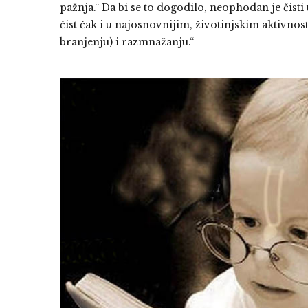
pažnja.“ Da bi se to dogodilo, neophodan je čisti 
čist čak i u najosnovnijim, životinjskim aktivno
branjenju) i razmnažanju.“