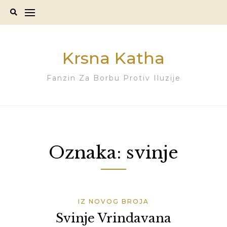
Skip
to
content
Krsna Katha
Fanzin Za Borbu Protiv Iluzije
Oznaka:
svinje
IZ NOVOG BROJA
Svinje Vrindavana