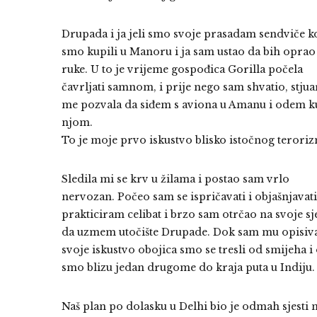
Drupada i ja jeli smo svoje prasadam sendviče k
smo kupili u Manoru i ja sam ustao da bih oprao
ruke. U to je vrijeme gospođica Gorilla počela
čavrljati samnom, i prije nego sam shvatio, stju
me pozvala da siđem s aviona u Amanu i odem ku
njom.
To je moje prvo iskustvo blisko istočnog terori
Sledila mi se krv u žilama i postao sam vrlo
nervozan. Počeo sam se ispričavati i objašnjavati
prakticiram celibat i brzo sam otrčao na svoje s
da uzmem utočište Drupade. Dok sam mu opisiv
svoje iskustvo obojica smo se tresli od smijeha i 
smo blizu jedan drugome do kraja puta u Indiju.
Naš plan po dolasku u Delhi bio je odmah sjesti n