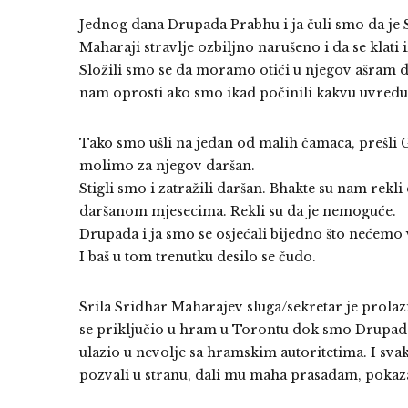
Jednog dana Drupada Prabhu i ja čuli smo da je
Maharaji stravlje ozbiljno narušeno i da se klati 
Složili smo se da moramo otići u njegov ašram d
nam oprosti ako smo ikad počinili kakvu uvredu 
Tako smo ušli na jedan od malih čamaca, prešli G
molimo za njegov daršan.
Stigli smo i zatražili daršan. Bhakte su nam rekli
daršanom mjesecima. Rekli su da je nemoguće.
Drupada i ja smo se osjećali bijedno što nećemo v
I baš u tom trenutku desilo se čudo.
Srila Sridhar Maharajev sluga/sekretar je prola
se priključio u hram u Torontu dok smo Drupada i
ulazio u nevolje sa hramskim autoritetima. I svaki
pozvali u stranu, dali mu maha prasadam, pokazal