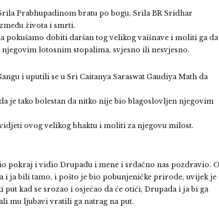
 Srila Prabhupadinom bratu po bogu, Srila BR Sridhar
između života i smrti.
a pokušamo dobiti daršan tog velikog vaišnave i moliti ga da
njegovim lotosnim stopalima, svjesno ili nesvjesno.
angu i uputili se u Sri Caitanya Saraswat Gaudiya Math da
 da je tako bolestan da nitko nije bio blagoslovljen njegovim
idjeti ovog velikog bhaktu i moliti za njegovu milost.
zio pokraj i vidio Drupadu i mene i srdačno nas pozdravio. 
 ja bili tamo, i pošto je bio pobunjeničke prirode, uvijek je
 put kad se srozao i osjećao da će otići, Drupada i ja bi ga
i mu ljubavi vratili ga natrag na put.