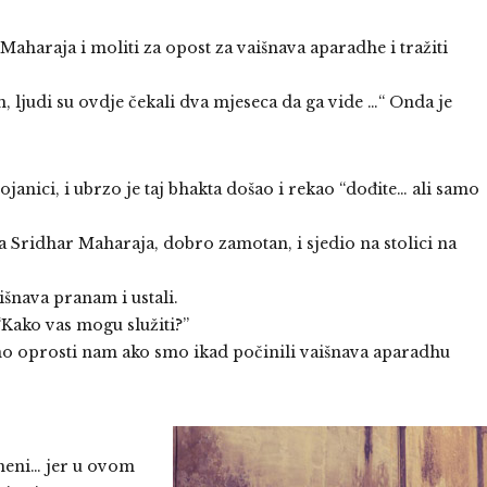
aharaja i moliti za opost za vaišnava aparadhe i tražiti
n, ljudi su ovdje čekali dva mjeseca da ga vide …“ Onda je
rojanici, i ubrzo je taj bhakta došao i rekao “dođite… ali samo
la Sridhar Maharaja, dobro zamotan, i sjedio na stolici na
išnava pranam i ustali.
“Kako vas mogu služiti?”
mo oprosti nam ako smo ikad počinili vaišnava aparadhu
meni… jer u ovom