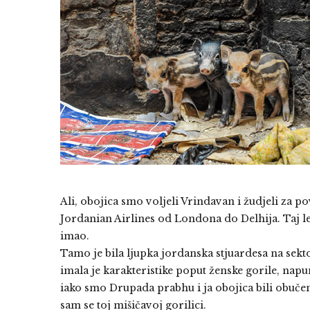
Ali, obojica smo voljeli Vrindavan i žudjeli za po
Jordanian Airlines od Londona do Delhija. Taj le
imao.
Tamo je bila ljupka jordanska stjuardesa na sekt
imala je karakteristike poput ženske gorile, napu
iako smo Drupada prabhu i ja obojica bili obučeni 
sam se toj mišičavoj gorilici.