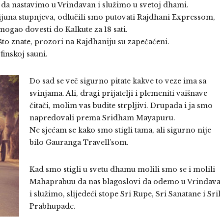
da nastavimo u Vrindavan i služimo u svetoj dhami.
ilijuna stupnjeva, odlučili smo putovati Rajdhani Expressom,
ogao dovesti do Kalkute za 18 sati.
 što znate, prozori na Rajdhaniju su zapečaćeni.
finskoj sauni.
Do sad se več sigurno pitate kakve to veze ima sa
svinjama. Ali, dragi prijatelji i plemeniti vaišnave
čitači, molim vas budite strpljivi. Drupada i ja smo
napredovali prema Sridham Mayapuru.
Ne sjećam se kako smo stigli tama, ali sigurno nije
bilo Gauranga Travell’som.
Kad smo stigli u svetu dhamu molili smo se i molili
Mahaprabuu da nas blagoslovi da odemo u Vrindav
i služimo, slijedeći stope Sri Rupe, Sri Sanatane i Sri
Prabhupade.