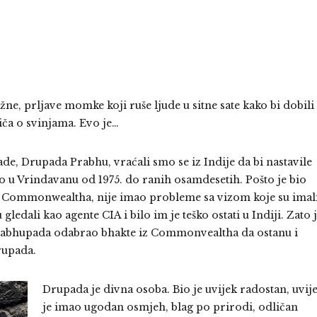
žne, prljave momke koji ruše ljude u sitne sate kako bi dobili
iča o svinjama. Evo je…
Kanade, Drupada Prabhu, vraćali smo se iz Indije da bi nastavile
o u Vrindavanu od 1975. do ranih osamdesetih. Pošto je bio
g Commonwealtha, nije imao probleme sa vizom koje su imal
ledali kao agente CIA i bilo im je teško ostati u Indiji. Zato 
rabhupada odabrao bhakte iz Commonvealtha da ostanu i
rupada.
Drupada je divna osoba. Bio je uvijek radostan, uvij
je imao ugodan osmjeh, blag po prirodi, odličan