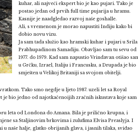
kuhar, ali najveći ekspert bio je kao pujari. Tako je
postao jedan od prvih full time pujarija u hramu.
Kasnije je naadgledao razvoj naše goshalle.
Ali, s vremenom je morao napustiti Indiju kako bi
dobio novu vizu.
Ja sam tada služio kao hramski kuhar i pujari u Srila
Prabhupadinom Samadiju. Obavljao sam tu sevu od
1977. do 1979. Kad sam napustio Vrindavan otišao sa
u Grčku, Izrael, Italiju i Francusku, a Drupada je bio
smješten u Velikoj Britaniji sa svojom obitelji.
vratkom. Tako smo negdje u ljeto 1987. uzeli let sa Royal
t je bio jedno od najotkačenoijih zračnih iskustava koje sam
oru leta od Londona do Amana. Bila je prilično krupna, i
njene sa Staljinovim brkovima i zulufima Elvisa Preaslyja. I
u naše halje, glatko obrijanih glava, i jasnih tilaka, sviđao