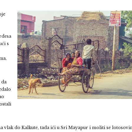
oje
ardesa
ći s
zma.
 da
jedalo
ao
ostali
a vlak do Kalkute, tada ići u Sri Mayapur i moliti se lotosov