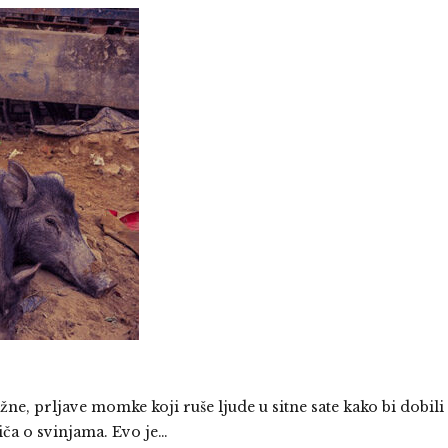
žne, prljave momke koji ruše ljude u sitne sate kako bi dobili
iča o svinjama. Evo je…