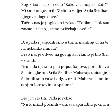
Pogledao nas je i rekao “Kako vas mogu služiti?”
Mi smo odgovorili “Želimo vidjeti Srila Sridhar M
njegove blagoslove.”
Tužno nas je pogledao i rekao ,”Toliko je bolesta
zastao i rekao, „samo pričekajte ovdje.”
Drupada i ja sjedili smo u tišini, mantrajući na b
na nekoliko minuta.”
Brzo nas je odveo na gornji kat i tamo je bio Sri
verandi.
Drupada i ja smo pali poput štapova, ponudili va
Slabim glasom Srila Sridhar Maharaja upitao je 
Sklopili smo ruke i odgovorili “Maharaja, moli
tvojim lotosovim stopalima.”
Bio je vrlo tih. Tada je rekao;
“Niste nikad počinili vaišnava aparadhu prema 