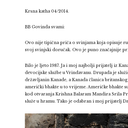
Krsna katha 04/2014.
BB Govinda svami:
Ovo nije tipična priča o svinjama koja opisuje ru
svoj svinjski doručak. Ovo je puno značajnije pr
Bilo je ljeto 1987. Ja i moj najbolji prijatelj iz 
devocijske službe u Vrindavanu. Drupada je služi
državljanin Kanade, a Kanada članica britansko
američki bhakte u to vrijeme. Američke bhakte su g
kod otvaranja Krishna Balaram Mandira Srila P
služe u hramu. Tako je odabran i moj prijatelj D