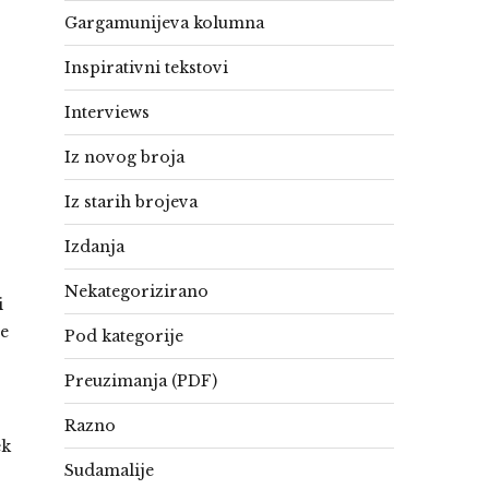
Gargamunijeva kolumna
Inspirativni tekstovi
Interviews
Iz novog broja
Iz starih brojeva
Izdanja
Nekategorizirano
i
je
Pod kategorije
Preuzimanja (PDF)
Razno
ek
Sudamalije