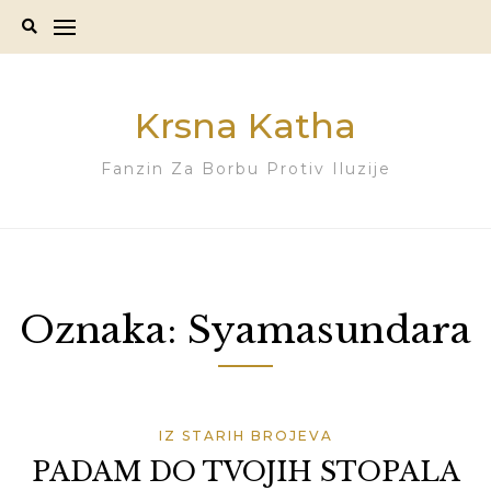
Skip
to
content
Krsna Katha
Fanzin Za Borbu Protiv Iluzije
Oznaka:
Syamasundara
IZ STARIH BROJEVA
PADAM DO TVOJIH STOPALA