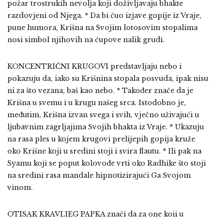
požar trostrukih nevolja koji doživljavaju bhakte
razdovjeni od Njega. * Da bi čuo izjave gopije iz Vraje,
pune humora, Krišna na Svojim lotosovim stopalima
nosi simbol njihovih na ćupove nalik grudi.
KONCENTRIČNI KRUGOVI predstavljaju nebo i
pokazuju da, iako su Krišnina stopala posvuda, ipak nisu
ni za što vezana, baš kao nebo. * Također znače da je
Krišna u svemu i u krugu našeg srca. Istodobno je,
međutim, Krišna izvan svega i svih, vječno uživajući u
ljubavnim zagrljajima Svojih bhakta iz Vraje. * Ukazuju
na rasa ples u kojem krugovi prelijepih gopija kruže
oko Krišne koji u sredini stoji i svira flautu. * Ili pak na
Syamu koji se poput kolovođe vrti oko Radhike što stoji
na sredini rasa mandale hipnotizirajući Ga Svojom
vinom.
OTISAK KRAVLJEG PAPKA znači da za one koji u