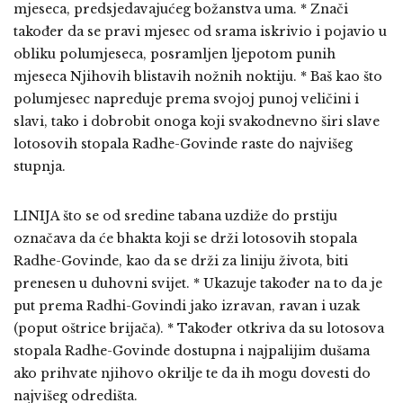
mjeseca, predsjedavajućeg božanstva uma. * Znači
također da se pravi mjesec od srama iskrivio i pojavio u
obliku polumjeseca, posramljen ljepotom punih
mjeseca Njihovih blistavih nožnih noktiju. * Baš kao što
polumjesec napreduje prema svojoj punoj veličini i
slavi, tako i dobrobit onoga koji svakodnevno širi slave
lotosovih stopala Radhe-Govinde raste do najvišeg
stupnja.
LINIJA što se od sredine tabana uzdiže do prstiju
označava da će bhakta koji se drži lotosovih stopala
Radhe-Govinde, kao da se drži za liniju života, biti
prenesen u duhovni svijet. * Ukazuje također na to da je
put prema Radhi-Govindi jako izravan, ravan i uzak
(poput oštrice brijača). * Također otkriva da su lotosova
stopala Radhe-Govinde dostupna i najpalijim dušama
ako prihvate njihovo okrilje te da ih mogu dovesti do
najvišeg odredišta.