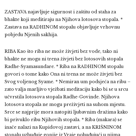
ZASTAVA najavljuje sigurnost i zaštitu od staha za
bhakte koji meditiraju na Njihova lotosova stopala. *
Zastava na RADHINOM stopalu objavljuje vrhovnu
pobjedu Njenih sakhija.
RIBA Kao što riba ne može živjeti bez vode, tako ni
bhakte ne mogu ni trena živjeti bez lotosovih stopala
Radhe-Syamasundare. * Riba na RADHINOM stopalu
govori o tome kako Ona ni trena ne može živjeti bez
Svog voljenog Syame. * Nemiran um podsjeća na ribu –
zato valja marljivo vježbati meditaciju kako bi se u srcu
učvrstila lotosova stopala Radhe-Govinde. Njihova
lotosova stopala ne mogu preživjeti na suhom mjestu.
Srce se najprije mora natopiti ljubavnim dražima kako
bi privuklo ribu Njihovih stopala. * Riba (makara) se
inače nalazi na Kupidovoj zastavi, a na KRIŠNINOM
stopalu uzbuđuje gopije iz Vraje pobuđujući u njima