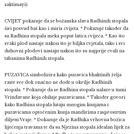
saktimayi).
CVIJET pokazuje da se božanska slava Radhinih stopala
širi posvud baš kao i miris cvijeta. * Pokazuje također da
su Radhina stopala meka poput latica cvijeća. * Kao što
svaki plod nastaje nakon što je biljka cvjetala, tako i svi
duhovni plodovi nastaju nakon što su najprije cvali na
tabanima Radhinih stopala.
PUZAVICA simbolizira kako puzavica bhaktinih želja
raste sve dok onačno ne dođe u okrilje Radhinih
stopala. * Pokazuje da se Radhina stopala nalaze u šumi
Vrindavane koja obiluje puzavicama. * Također govori
kako Radhina stopala lutaju mnogim kunjama i
puzavicama optočenim kunja mandirima rasprostrtim
diljem Vraje. * Dokazuje da je Radhika vrhovna božica
liječenja travama te da su Njezina stopala idealan lijek za