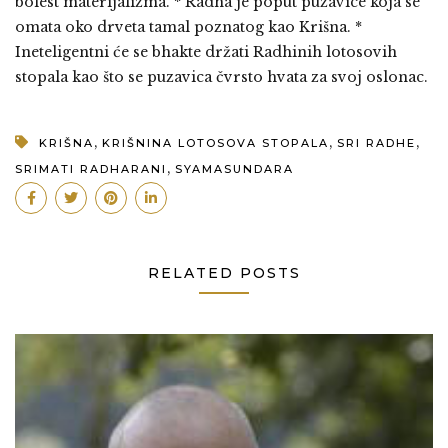
bolest materijalizma. * Radha je poput puzavice koja se
omata oko drveta tamal poznatog kao Krišna. *
Ineteligentni će se bhakte držati Radhinih lotosovih
stopala kao što se puzavica čvrsto hvata za svoj oslonac.
,
,
,
KRIŠNA
KRIŠNINA LOTOSOVA STOPALA
SRI RADHE
,
SRIMATI RADHARANI
SYAMASUNDARA
RELATED POSTS