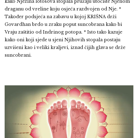
kako Njezina lotosova stopala pružaju utočište Njenom
draganu od vreline koju osjeća razdvojen od Nje. *
Također podsjeća na zabavu u kojoj KRIŠNA drži
Govardhan brdo u zraku poput suncobrana kako bi
Vraju zaštitio od Indrinog potopa. * Isto tako kazuje
kako oni koji sjede u sjeni Njihovih stopala postaju
uzvišeni kao i veliki kraljevi, iznad čijih glava se drže
suncobrani.