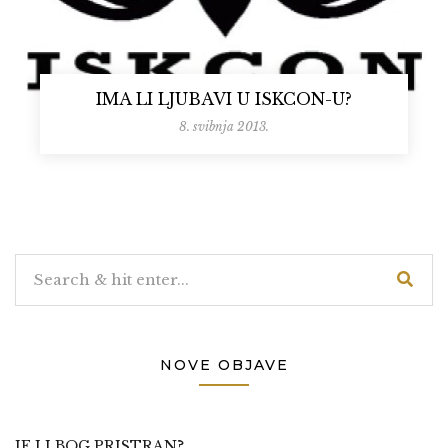
IMA LI LJUBAVI U ISKCON-U?
8. svibnja 2013.
NOVE OBJAVE
JE LI BOG PRISTRAN?