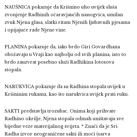
NAUŠNICA pokazuje da Krišnino uho uvijek sluša
zvonjenje Radhinih očaravjaućih nanogvica, umilan
zvuk Njena glasa, slatki ritam Njenih ljubavnih pjesama
i opijajuće rade Njene vine.
PLANINA pokazuje da, iako brdo Giri Govardhana
obožavaju u Vraji kao najbolju od svih planina, isto to
brdo zauzvrat posebno služi Radhikina lotosova
stopala.
NARUKVICA pokazuje da su Radhina stopala uvijek u
Krišninim rukama, kao što narukvica uvijek prati ruku.
SAKTI predstavlja trozubac. Onima koji prihvate
Radhino okrilje, Njena stopala odmah uništavaju sve
bijedne veze materijalnog svijeta. * Znači da je Sri
Radha izvor neograničene sakti ili moći (sarva