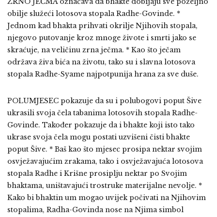
ZRNO JEČMA označava da bhakte dobijaju sve poželjno
obilje služeći lotosova stopala Radhe-Govinde. *
Jednom kad bhakta prihvati okrilje Njihovih stopala,
njegovo putovanje kroz mnoge živote i smrti jako se
skraćuje, na veličinu zrna ječma. * Kao što ječam
održava živa bića na životu, tako su i slavna lotosova
stopala Radhe-Syame najpotpunija hrana za sve duše.
POLUMJESEC pokazuje da su i polubogovi poput Šive
ukrasili svoja čela tabanima lotosovih stopala Radhe-
Govinde. Također pokazuje da i bhakte koji isto tako
ukrase svoja čela mogu postati uzvišeni čisti bhakte
poput Šive. * Baš kao što mjesec prosipa nektar svojim
osvježavajućim zrakama, tako i osvježavajuća lotosova
stopala Radhe i Krišne prosiplju nektar po Svojim
bhaktama, uništavajući trostruke materijalne nevolje. *
Kako bi bhaktin um mogao uvijek počivati na Njihovim
stopalima, Radha-Govinda nose na Njima simbol