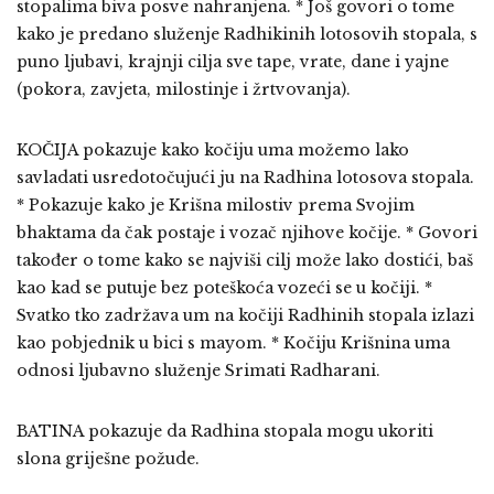
stopalima biva posve nahranjena. * Još govori o tome
kako je predano služenje Radhikinih lotosovih stopala, s
puno ljubavi, krajnji cilja sve tape, vrate, dane i yajne
(pokora, zavjeta, milostinje i žrtvovanja).
KOČIJA pokazuje kako kočiju uma možemo lako
savladati usredotočujući ju na Radhina lotosova stopala.
* Pokazuje kako je Krišna milostiv prema Svojim
bhaktama da čak postaje i vozač njihove kočije. * Govori
također o tome kako se najviši cilj može lako dostići, baš
kao kad se putuje bez poteškoća vozeći se u kočiji. *
Svatko tko zadržava um na kočiji Radhinih stopala izlazi
kao pobjednik u bici s mayom. * Kočiju Krišnina uma
odnosi ljubavno služenje Srimati Radharani.
BATINA pokazuje da Radhina stopala mogu ukoriti
slona griješne požude.