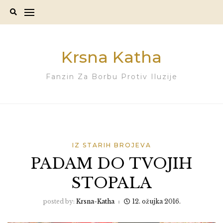
Skip
to
content
Krsna Katha
Fanzin Za Borbu Protiv Iluzije
IZ STARIH BROJEVA
PADAM DO TVOJIH
STOPALA
posted by:
Krsna-Katha
12. ožujka 2016.