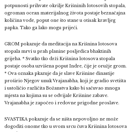
potpunosti prihvate okrilje Krišninih lotosovih stopala,
ogroman ocean materijalnog života postaje beznačajna
količina vode, poput one što stane u otisak kravljeg
papka. Tako ga lako mogu prijeći.
GROM pokazuje da meditacija na Krišnina lotosova
stopala mrvi u prah planine posljedica bhaktinih
grijeha. * Svatko tko drži Krišnina lotosova stopala
postaje osoba uzvišena poput Indre, čije je oružje grom.
* Ova oznaka pkazuje da je slave Krišnine dinastije
proširio Njegov unuk Vrajanabha, koji je gradio svetišta
i ustoličio različita Božanstva kako bi sačuvao mnoga
mjesta na kojima su se odvijale Krišnine zabave.
Vrajanabha je započeo i redovne prigodne proslave.
SVASTIKA pokazuje da se ništa nepovoljno ne može
dogoditi onome tko u svom srcu čuva Krišnina lotosova