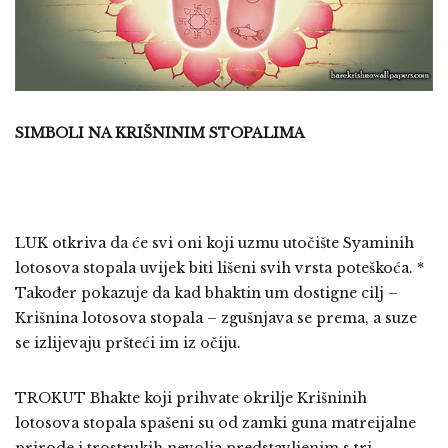
SIMBOLI NA KRIŠNINIM STOPALIMA
LUK otkriva da će svi oni koji uzmu utočište Syaminih
lotosova stopala uvijek biti lišeni svih vrsta poteškoća. *
Također pokazuje da kad bhaktin um dostigne cilj –
Krišnina lotosova stopala – zgušnjava se prema, a suze
se izlijevaju pršteći im iz očiju.
TROKUT Bhakte koji prihvate okrilje Krišninih
lotosova stopala spašeni su od zamki guna matreijalne
prirode i trostrukih nevolja predstavljenim s tri