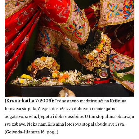
(Krsna-katha 7/2003):
Jednostavno meditirajući na Krišnina
lotosova stopala, čovjek dostiže svo duhovno i materijalno
bogatstvo, sreću, ljepotu i dobre osobine. U tim stopalima obitavaju
sve zabave. Neka nam Krišnina lotosova stopala budu sve i sva.
(Goivnda-lilamrta 16. pogl.)