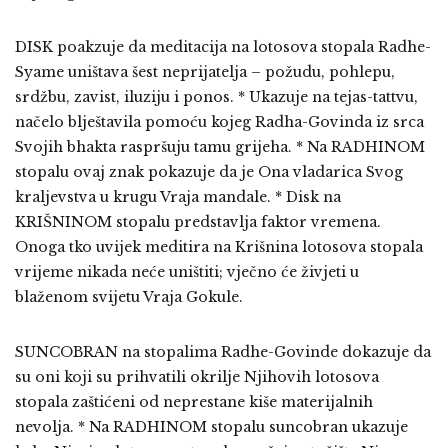
DISK poakzuje da meditacija na lotosova stopala Radhe-
Syame uništava šest neprijatelja – požudu, pohlepu,
srdžbu, zavist, iluziju i ponos. * Ukazuje na tejas-tattvu,
načelo blještavila pomoću kojeg Radha-Govinda iz srca
Svojih bhakta raspršuju tamu grijeha. * Na RADHINOM
stopalu ovaj znak pokazuje da je Ona vladarica Svog
kraljevstva u krugu Vraja mandale. * Disk na
KRIŠNINOM stopalu predstavlja faktor vremena.
Onoga tko uvijek meditira na Krišnina lotosova stopala
vrijeme nikada neće uništiti; vječno će živjeti u
blaženom svijetu Vraja Gokule.
SUNCOBRAN na stopalima Radhe-Govinde dokazuje da
su oni koji su prihvatili okrilje Njihovih lotosova
stopala zaštićeni od neprestane kiše materijalnih
nevolja. * Na RADHINOM stopalu suncobran ukazuje