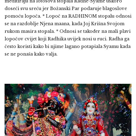
meditiraju na lotosova stopala Radhe-Syame uskoro
doseći svu sreću jer Božanski Par podaruje blagoslove
pomoću lopoča. * Lopoč na RADHINOM stopalu odnosi
se na razdoblje Njena maana, kada Joj Krišna Svojom
rukom masira stopala. * Odnosi se također na mali plavi
lopočov cvijet koji Radhika uvijek nosi u ruci. Radha ga
često koristi kako bi njime lagano potapšala Syamu kada
se ne ponaša kako valja.