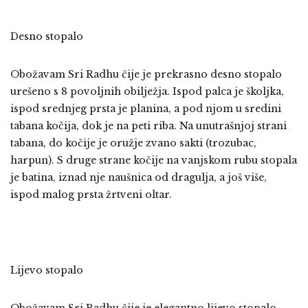
Desno stopalo
Obožavam Sri Radhu čije je prekrasno desno stopalo
urešeno s 8 povoljnih obilježja. Ispod palca je školjka,
ispod srednjeg prsta je planina, a pod njom u sredini
tabana kočija, dok je na peti riba. Na unutrašnjoj strani
tabana, do kočije je oružje zvano sakti (trozubac,
harpun). S druge strane kočije na vanjskom rubu stopala
je batina, iznad nje naušnica od dragulja, a još više,
ispod malog prsta žrtveni oltar.
Lijevo stopalo
Obožavam Sri Radhu čije je elegantno lijevo stopalo