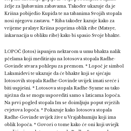
želje za ljubavnim zabavama. Također ukazuje da je
Krišna pobijedio Kupida te na tabanima Svojih stopala
nosi njegovu zastavu. * Riba također kazuje kako za
vrijeme pralaye Krišna poprima oblik ribe (Matsye,
inkarnacija u obliku ribe) kako bi spasio Svoje bhakte.
LOPOČ (lotos) ispunjen nektarom u umu bhakta nalik
pčelama koji meditiraju na lotosova stopala Radhe-
Govinde stvara pohlepu za premom. * Lopoč je simbol
Laksmidevi te ukazuje da će bhakte koji se sjećaju
lotosovih stopala Radhe-Govinde uvijek imati sreće i
biti uspješni. * Lotosova stopala Radhe-Syame su tako
nježna da se mogu usporediti samo s laticama lopoča.
Na prvi pogled stopala Im se doimljuju poput svježih
cvjetova lopoča. * Pokazuje kako lotosova stopala
Radhe-Govinde uvijek žive u Vrajabhumiju koji ima
oblik lopoča. * Govori o tome kako će oni koji uviejk