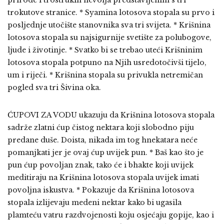
trokutove stranice. * Syamina lotosova stopala su prvo i
posljednje utočište stanovnika sva tri svijeta. * Krišnina
lotosova stopala su najsigurnije svetište za polubogove,
ljude i životinje. * Svatko bi se trebao uteći Krišninim
lotosova stopala potpuno na Njih usredotočivši tijelo,
um i riječi. * Krišnina stopala su privukla netremičan
pogled sva tri Šivina oka.
ĆUPOVI ZA VODU ukazuju da Krišnina lotosova stopala
sadrže zlatni ćup čistog nektara koji slobodno piju
predane duše. Doista, nikada im tog hnekatara neće
pomanjkati jer je ovaj ćup uvijek pun. * Baš kao što je
pun ćup povoljan znak, tako će i bhakte koji uvijek
meditiraju na Krišnina lotosova stopala uvijek imati
povoljna iskustva. * Pokazuje da Krišnina lotosova
stopala izlijevaju medeni nektar kako bi ugasila
plamteću vatru razdvojenosti koju osjećaju gopije, kao i