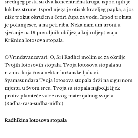
srednjeg prsta su dva koncentrična kruga, ispod njih je
luk bez strune. Ispod njega je otisak kravljeg papka, a još
niže trokut okružen s četiri ćupa za vodu. Ispod trokuta
je polumjesec, a na peti riba. Neka nam um uroni u
sjećanje na 19 povoljnih obilježja koja uljepšavaju
Krišnina lotosova stopala.
O Vrindavanesvari! O, Sri Radhe! molim se za okrilje
Tvojih lotosovih stopala. Tvoja lotosova stopala su
riznica koja čuva nektar božanske ljubavi.
Syamasundara Tvoja lotosova stopala drži na sigurnom
mjestu, u Svom srcu. Tvoja su stopala najbolji lijek
protiv plamteće vatre ovog materijalnog svijeta.
(Radha-rasa-sudha-nidhi)
Radhikina lotosova stopala