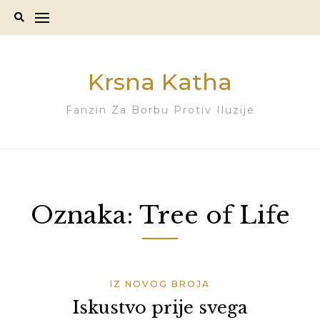
Skip
to
content
Krsna Katha
Fanzin Za Borbu Protiv Iluzije
Oznaka:
Tree of Life
IZ NOVOG BROJA
Iskustvo prije svega