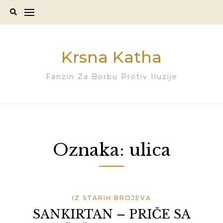
Skip
to
content
Krsna Katha
Fanzin Za Borbu Protiv Iluzije
Oznaka:
ulica
IZ STARIH BROJEVA
SANKIRTAN – PRIČE SA