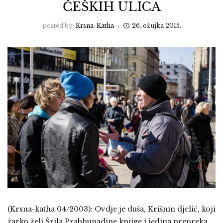
ČEŠKIH ULICA
posted by:
Krsna-Katha
26. ožujka 2015.
(Krsna-katha 04/2003): Ovdje je duša, Krišnin djelić, koji
žarko želi Šrila Prabhupadine knjige i jedina prepreka